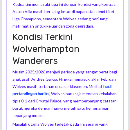
Kedua tim memasuki laga ini dengan kondisi yang kontras.
Aston Villa masih bersaing ketat di papan atas demi tiket
Liga Champions, sementara Wolves sedang berjuang
mati-matian untuk keluar dari zona degradasi.
Kondisi Terkini
Wolverhampton
Wanderers
Musim 2025/2026 menjadi periode yang sangat berat bagi
anak asuh Andres Garcia. Hingga memasuki akhir Februari,
Wolves masih tertahan di dasar klasemen. Melihat
hasil
pertandingan hari ini
, Wolves baru saja menelan kekalahan
tipis 0-1 dari Crystal Palace, yang memperpanjang catatan
buruk mereka dengan hanya meraih satu kemenangan
sepanjang musim.
Masalah utama Wolves terletak pada lini serang yang