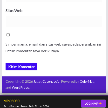
Situs Web
Simpan nama, email, dan situs web saya pada peramban ini
untuk komentar saya berikutnya.
Copyright © 2026
Jagat Catenaccio
. Powered by
ColorMag
and
WordPress
.
MPO8080
LOGIN VIP
Situs Partner Resmi Piala Dunia 2026