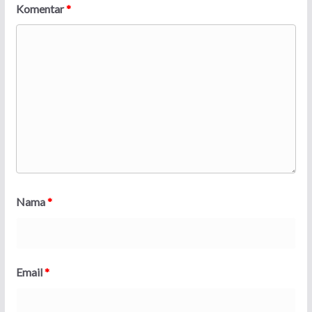
Komentar
*
Nama
*
Email
*