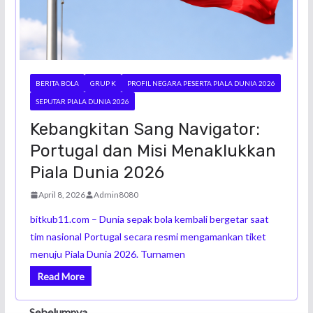
BERITA BOLA
GRUP K
PROFIL NEGARA PESERTA PIALA DUNIA 2026
SEPUTAR PIALA DUNIA 2026
Kebangkitan Sang Navigator:
Portugal dan Misi Menaklukkan
Piala Dunia 2026
April 8, 2026
Admin8080
bitkub11.com – Dunia sepak bola kembali bergetar saat
tim nasional Portugal secara resmi mengamankan tiket
menuju Piala Dunia 2026. Turnamen
Read More
← Sebelumnya