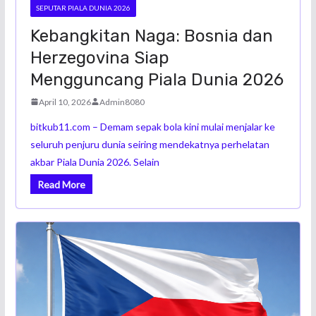
SEPUTAR PIALA DUNIA 2026
Kebangkitan Naga: Bosnia dan
Herzegovina Siap
Mengguncang Piala Dunia 2026
April 10, 2026
Admin8080
bitkub11.com – Demam sepak bola kini mulai menjalar ke
seluruh penjuru dunia seiring mendekatnya perhelatan
akbar Piala Dunia 2026. Selain
Read More