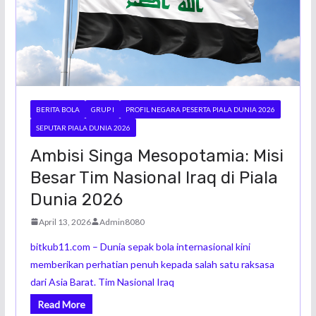
BERITA BOLA
GRUP I
PROFIL NEGARA PESERTA PIALA DUNIA 2026
SEPUTAR PIALA DUNIA 2026
Ambisi Singa Mesopotamia: Misi
Besar Tim Nasional Iraq di Piala
Dunia 2026
April 13, 2026
Admin8080
bitkub11.com – Dunia sepak bola internasional kini
memberikan perhatian penuh kepada salah satu raksasa
dari Asia Barat. Tim Nasional Iraq
Read More