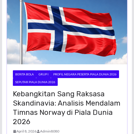
BERITA BOLA
GRUP I
PROFIL NEGARA PESERTA PIALA DUNIA 2026
SEPUTAR PIALA DUNIA 2026
Kebangkitan Sang Raksasa
Skandinavia: Analisis Mendalam
Timnas Norway di Piala Dunia
2026
April 8, 2026
Admin8080