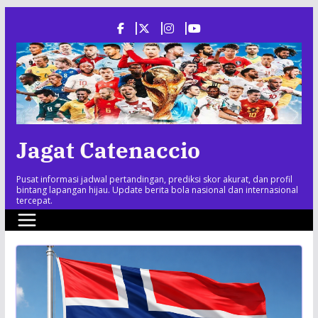
Skip
to
content
Jagat Catenaccio
Pusat informasi jadwal pertandingan, prediksi skor akurat, dan profil
bintang lapangan hijau. Update berita bola nasional dan internasional
tercepat.