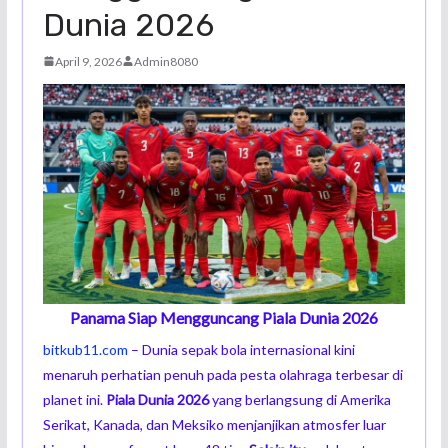
Dunia 2026
April 9, 2026
Admin8080
Panama Siap Mengguncang Piala Dunia 2026
bitkub11.com
– Dunia sepak bola internasional kini
menaruh perhatian penuh pada pesta olahraga terbesar di
planet ini.
Piala Dunia 2026
yang berlangsung di Amerika
Serikat, Kanada, dan Meksiko menjanjikan atmosfer luar