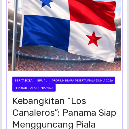
BERITA BOLA
GRUP L
PROFIL NEGARA PESERTA PIALA DUNIA 2026
SEPUTAR PIALA DUNIA 2026
Kebangkitan “Los
Canaleros”: Panama Siap
Mengguncang Piala