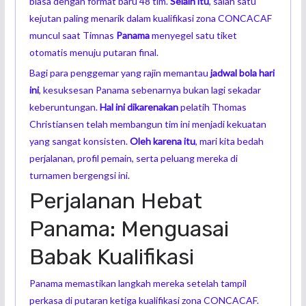
biasa dengan format baru 48 tim.
Selain itu
, salah satu
kejutan paling menarik dalam kualifikasi zona CONCACAF
muncul saat Timnas
Panama
menyegel satu tiket
otomatis menuju putaran final.
Bagi para penggemar yang rajin memantau
jadwal bola hari
ini
, kesuksesan Panama sebenarnya bukan lagi sekadar
keberuntungan.
Hal ini dikarenakan
pelatih Thomas
Christiansen telah membangun tim ini menjadi kekuatan
yang sangat konsisten.
Oleh karena itu
, mari kita bedah
perjalanan, profil pemain, serta peluang mereka di
turnamen bergengsi ini.
Perjalanan Hebat
Panama: Menguasai
Babak Kualifikasi
Panama memastikan langkah mereka setelah tampil
perkasa di putaran ketiga kualifikasi zona CONCACAF.