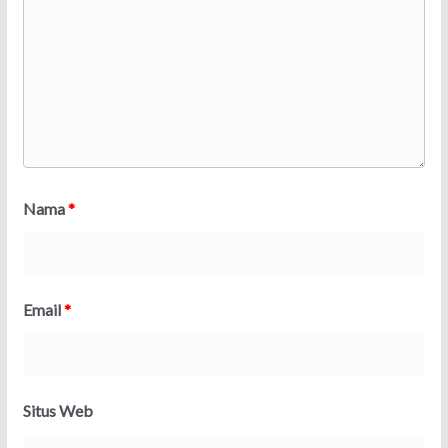
Nama
*
Email
*
Situs Web