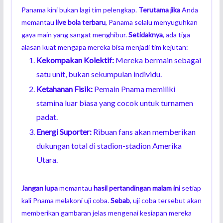
Panama kini bukan lagi tim pelengkap.
Terutama jika
Anda
memantau
live bola terbaru
, Panama selalu menyuguhkan
gaya main yang sangat menghibur.
Setidaknya
, ada tiga
alasan kuat mengapa mereka bisa menjadi tim kejutan:
Kekompakan Kolektif:
Mereka bermain sebagai
satu unit, bukan sekumpulan individu.
Ketahanan Fisik:
Pemain Pnama memiliki
stamina luar biasa yang cocok untuk turnamen
padat.
Energi Suporter:
Ribuan fans akan memberikan
dukungan total di stadion-stadion Amerika
Utara.
Jangan lupa
memantau
hasil pertandingan malam ini
setiap
kali Pnama melakoni uji coba.
Sebab
, uji coba tersebut akan
memberikan gambaran jelas mengenai kesiapan mereka