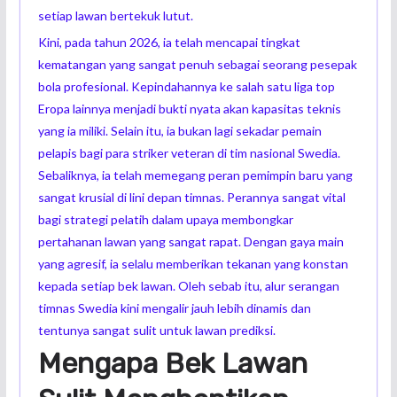
setiap lawan bertekuk lutut.
Kini, pada tahun 2026, ia telah mencapai tingkat
kematangan yang sangat penuh sebagai seorang pesepak
bola profesional. Kepindahannya ke salah satu liga top
Eropa lainnya menjadi bukti nyata akan kapasitas teknis
yang ia miliki. Selain itu, ia bukan lagi sekadar pemain
pelapis bagi para striker veteran di tim nasional Swedia.
Sebaliknya, ia telah memegang peran pemimpin baru yang
sangat krusial di lini depan timnas. Perannya sangat vital
bagi strategi pelatih dalam upaya membongkar
pertahanan lawan yang sangat rapat. Dengan gaya main
yang agresif, ia selalu memberikan tekanan yang konstan
kepada setiap bek lawan. Oleh sebab itu, alur serangan
timnas Swedia kini mengalir jauh lebih dinamis dan
tentunya sangat sulit untuk lawan prediksi.
Mengapa Bek Lawan