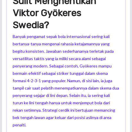
Sulit Menghentikan
Viktor Gyökeres
Swedia?
Banyak pengamat sepak bola internasional sering kali
bertanya-tanya mengenai rahasia ketajamannya yang
begitu konsisten. Jawaban sederhananya terletak pada
versatilitas taktis yang ia miliki secara alami sebagai
penyerang modern. Sebagai contoh, Gyökeres mampu
bermain efektif sebagai striker tunggal dalam skema
formasi 4-2-3-1 yang populer. Namun, di sisi lain, ia juga
tampil cair saat pelatih menempatkannya dalam skema dua
penyerang sejajar di lini depan. Selain itu, ia sering kali
turun ke lini tengah hanya untuk menjemput bola dari
rekan setimnya. Strategi cerdik ini bertujuan memancing
bek tengah lawan agar keluar dari posisi aslinya di area
penalti.