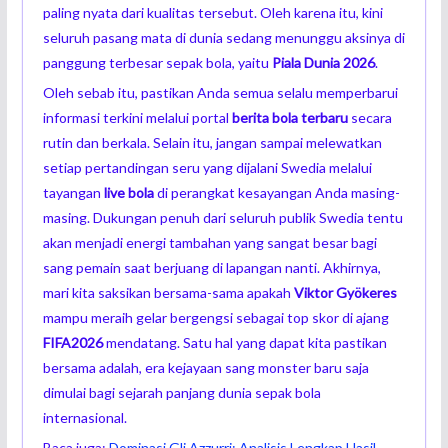
paling nyata dari kualitas tersebut. Oleh karena itu, kini
seluruh pasang mata di dunia sedang menunggu aksinya di
panggung terbesar sepak bola, yaitu
Piala Dunia 2026
.
Oleh sebab itu, pastikan Anda semua selalu memperbarui
informasi terkini melalui portal
berita bola terbaru
secara
rutin dan berkala. Selain itu, jangan sampai melewatkan
setiap pertandingan seru yang dijalani Swedia melalui
tayangan
live bola
di perangkat kesayangan Anda masing-
masing. Dukungan penuh dari seluruh publik Swedia tentu
akan menjadi energi tambahan yang sangat besar bagi
sang pemain saat berjuang di lapangan nanti. Akhirnya,
mari kita saksikan bersama-sama apakah
Viktor Gyökeres
mampu meraih gelar bergengsi sebagai top skor di ajang
FIFA2026
mendatang. Satu hal yang dapat kita pastikan
bersama adalah, era kejayaan sang monster baru saja
dimulai bagi sejarah panjang dunia sepak bola
internasional.
Baca juga:
Dominasi Gli Azzurri: Analisis Lengkap Hasil