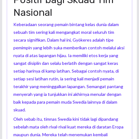
Nasional
Keberadaan seorang pemain bintang kelas dunia dalam
sebuah tim sering kali mengangkat moral seluruh tim
secara signifikan. Dalam hal ini, Gyökeres adalah tipe
pemimpin yang lebih suka memberikan contoh melalui aksi
nyata di atas lapangan hijau. Ia memiliki etos kerja yang
sangat disiplin dan selalu berlatih dengan sangat keras
setiap harinya di kamp latihan. Sebagai contoh nyata, di
setiap sesi latihan rutin, ia sering kali menjadi pemain
terakhir yang meninggalkan lapangan. Semangat pantang
menyerah yang ia tunjukkan ini akhirnya menular dengan
baik kepada para pemain muda Swedia lainnya di dalam
skuad.
Oleh sebab itu, timnas Swedia kini tidak lagi dipandang
sebelah mata oleh rival-rival kuat mereka di daratan Eropa
maupun dunia. Mereka telah menemukan kembali