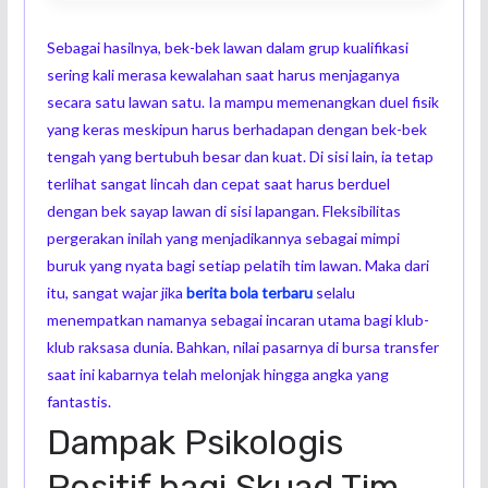
Sebagai hasilnya, bek-bek lawan dalam grup kualifikasi
sering kali merasa kewalahan saat harus menjaganya
secara satu lawan satu. Ia mampu memenangkan duel fisik
yang keras meskipun harus berhadapan dengan bek-bek
tengah yang bertubuh besar dan kuat. Di sisi lain, ia tetap
terlihat sangat lincah dan cepat saat harus berduel
dengan bek sayap lawan di sisi lapangan. Fleksibilitas
pergerakan inilah yang menjadikannya sebagai mimpi
buruk yang nyata bagi setiap pelatih tim lawan. Maka dari
itu, sangat wajar jika
berita bola terbaru
selalu
menempatkan namanya sebagai incaran utama bagi klub-
klub raksasa dunia. Bahkan, nilai pasarnya di bursa transfer
saat ini kabarnya telah melonjak hingga angka yang
fantastis.
Dampak Psikologis
Positif bagi Skuad Tim