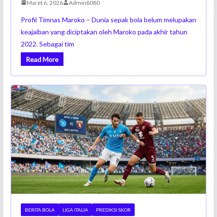
Maret 6, 2026
Admin8080
Profil Timnas Maroko – Dunia sepak bola belum melupakan
keajaiban yang diciptakan oleh Maroko pada akhir tahun
2022. Sebagai tim
Read More
BERITA BOLA
LIGA ITALIA
PREDIKSI SKOR