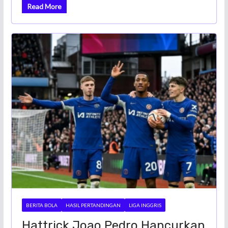
Read More
BERITA BOLA
HASIL PERTANDINGAN
LIGA INGGRIS
Hattrick Joao Pedro Hancurkan