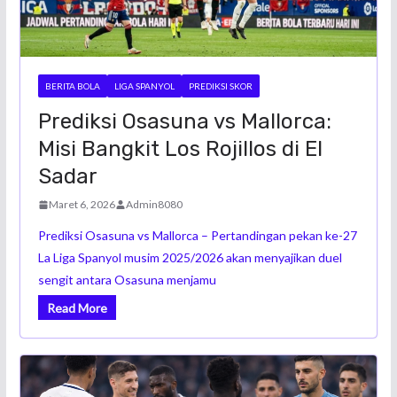
BERITA BOLA
LIGA SPANYOL
PREDIKSI SKOR
Prediksi Osasuna vs Mallorca:
Misi Bangkit Los Rojillos di El
Sadar
Maret 6, 2026
Admin8080
Prediksi Osasuna vs Mallorca – Pertandingan pekan ke-27
La Liga Spanyol musim 2025/2026 akan menyajikan duel
sengit antara Osasuna menjamu
Read More