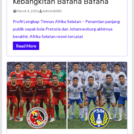
Kebangkitan Bafana Bafana
Maret 4, 2026
Admin8080
Profil Lengkap Timnas Afrika Selatan – Penantian panjang
publik sepak bola Pretoria dan Johannesburg akhirnya
berakhir. Afrika Selatan resmi tercatat
Read More