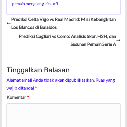
pemain menjelang kick-off.
Prediksi Celta Vigo vs Real Madrid: Misi Kebangkitan
Los Blancos di Balaidos
Prediksi Cagliari vs Como: Analisis Skor, H2H, dan
Susunan Pemain Serie A
Tinggalkan Balasan
Alamat email Anda tidak akan dipublikasikan.
Ruas yang
wajib ditandai
*
Komentar
*