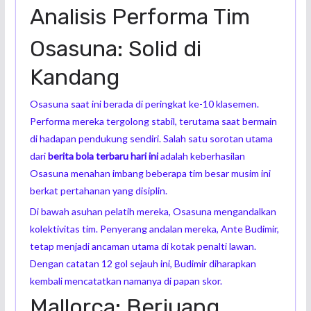
Analisis Performa Tim
Osasuna: Solid di
Kandang
Osasuna saat ini berada di peringkat ke-10 klasemen.
Performa mereka tergolong stabil, terutama saat bermain
di hadapan pendukung sendiri. Salah satu sorotan utama
dari
berita bola terbaru hari ini
adalah keberhasilan
Osasuna menahan imbang beberapa tim besar musim ini
berkat pertahanan yang disiplin.
Di bawah asuhan pelatih mereka, Osasuna mengandalkan
kolektivitas tim. Penyerang andalan mereka, Ante Budimir,
tetap menjadi ancaman utama di kotak penalti lawan.
Dengan catatan 12 gol sejauh ini, Budimir diharapkan
kembali mencatatkan namanya di papan skor.
Mallorca: Berjuang