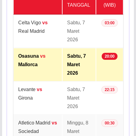
TANGGAL
(WIB)
Celta Vigo
vs
Sabtu, 7
03:00
Real Madrid
Maret
2026
Osasuna
vs
Sabtu, 7
20:00
Mallorca
Maret
2026
Levante
vs
Sabtu, 7
22:15
Girona
Maret
2026
Atletico Madrid
vs
Minggu, 8
00:30
Sociedad
Maret