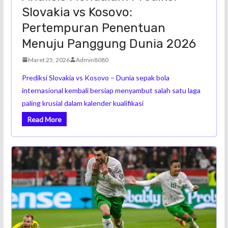
Slovakia vs Kosovo:
Pertempuran Penentuan
Menuju Panggung Dunia 2026
Maret 25, 2026
Admin8080
Prediksi Slovakia vs Kosovo – Dunia sepak bola
internasional kembali bersiap menyambut salah satu laga
paling krusial dalam kalender kualifikasi
Read More