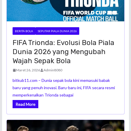
BERITA BOLA
SEPUTAR PIALA DUNIA 2026
FIFA Trionda: Evolusi Bola Piala
Dunia 2026 yang Mengubah
Wajah Sepak Bola
Maret 26, 2026
Admin8080
bitkub11.com – Dunia sepak bola kini memasuki babak
baru yang penuh inovasi. Baru-baru ini, FIFA secara resmi
memperkenalkan Trionda sebagai
Read More