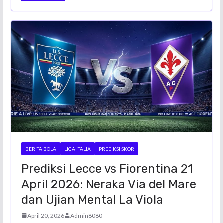
BERITA BOLA
LIGA ITALIA
PREDIKSI SKOR
Prediksi Lecce vs Fiorentina 21
April 2026: Neraka Via del Mare
dan Ujian Mental La Viola
April 20, 2026
Admin8080