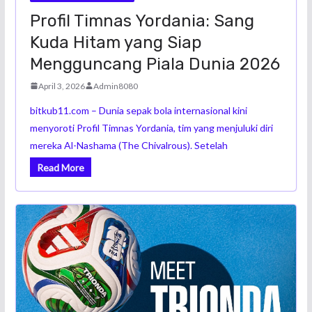
Profil Timnas Yordania: Sang
Kuda Hitam yang Siap
Mengguncang Piala Dunia 2026
April 3, 2026
Admin8080
bitkub11.com – Dunia sepak bola internasional kini
menyoroti Profil Timnas Yordania, tim yang menjuluki diri
mereka Al-Nashama (The Chivalrous). Setelah
Read More