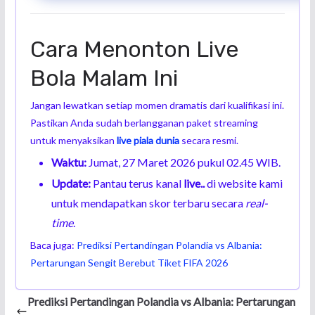
Cara Menonton Live
Bola Malam Ini
Jangan lewatkan setiap momen dramatis dari kualifikasi ini.
Pastikan Anda sudah berlangganan paket streaming
untuk menyaksikan
live piala dunia
secara resmi.
Waktu:
Jumat, 27 Maret 2026 pukul 02.45 WIB.
Update:
Pantau terus kanal
live..
di website kami
untuk mendapatkan skor terbaru secara
real-
time
.
Baca juga:
Prediksi Pertandingan Polandia vs Albania:
Pertarungan Sengit Berebut Tiket FIFA 2026
Prediksi Pertandingan Polandia vs Albania: Pertarungan