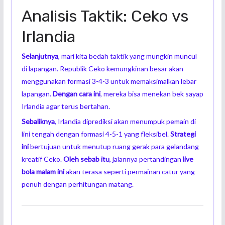
Analisis Taktik: Ceko vs
Irlandia
Selanjutnya
, mari kita bedah taktik yang mungkin muncul
di lapangan. Republik Ceko kemungkinan besar akan
menggunakan formasi 3-4-3 untuk memaksimalkan lebar
lapangan.
Dengan cara ini
, mereka bisa menekan bek sayap
Irlandia agar terus bertahan.
Sebaliknya
, Irlandia diprediksi akan menumpuk pemain di
lini tengah dengan formasi 4-5-1 yang fleksibel.
Strategi
ini
bertujuan untuk menutup ruang gerak para gelandang
kreatif Ceko.
Oleh sebab itu
, jalannya pertandingan
live
bola malam ini
akan terasa seperti permainan catur yang
penuh dengan perhitungan matang.