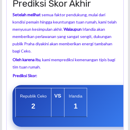
Prediksi Skor Akhir
Setelah melihat
semua faktor pendukung, mulai dari
kondisi pemain hingga keuntungan tuan rumah, kami telah
menyusun kesimpulan akhir.
Walaupun
Irlandia akan
memberikan perlawanan yang sangat sengit, dukungan
publik Praha diyakini akan memberikan energi tambahan
bagi Ceko.
Oleh karena itu
, kami memprediksi kemenangan tipis bagi
tim tuan rumah.
Prediksi Skor:
VS
Republik Ceko
Irlandia
2
1