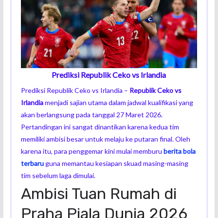
Prediksi Republik Ceko vs Irlandia
Prediksi Republik Ceko vs Irlandia –
Republik Ceko vs
Irlandia
menjadi sajian utama dalam jadwal kualifikasi yang
akan berlangsung pada tanggal 27 Maret 2026.
Pertandingan ini sangat dinantikan karena kedua tim
memiliki ambisi besar untuk melaju ke putaran final. Oleh
karena itu, para penggemar kini mulai memburu
berita bola
terbaru
guna memantau kesiapan skuad masing-masing
tim sebelum laga dimulai.
Ambisi Tuan Rumah di
Praha Piala Dunia 2026