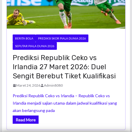
BERITA BOLA
PREDIKSI SKOR PIALA DUNIA 2026
SEPUTAR PIALA DUNIA 2026
Prediksi Republik Ceko vs
Irlandia 27 Maret 2026: Duel
Sengit Berebut Tiket Kualifikasi
Maret 24, 2026
Admin8080
Prediksi Republik Ceko vs Irlandia – Republik Ceko vs
Irlandia menjadi sajian utama dalam jadwal kualifikasi yang
akan berlangsung pada
Read More