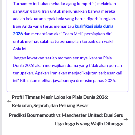
Turnamen ini bukan sekadar ajang kompetisi, melainkan
panggung bagi Iran untuk menunjukkan bahwa mereka
adalah kekuatan sepak bola yang harus diperhitungkan.
Bagi Anda yang terus memantau
kualifikasi piala dunia
2026
dan menantikan aksi Team Melli, persiapkan diri
untuk melihat salah satu penampilan terbaik dari wakil
Asia ini.
Jangan lewatkan setiap momen serunya, karena Piala
Dunia 2026 akan menyajikan drama yang tidak akan pernah
terlupakan. Apakah Iran akan menjadi kejutan terbesar kali
ini? Kita akan melihat jawabannya di musim panas 2026.
Profil Timnas Mesir Lolos ke Piala Dunia 2026:
Kekuatan, Sejarah, dan Peluang Besar
Prediksi Bournemouth vs Manchester United: Duel Seru
Liga Inggris yang Wajib Ditunggu