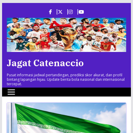
Skip
to
content
Jagat Catenaccio
Pusat informasi jadwal pertandingan, prediksi skor akurat, dan profil
bintang lapangan hijau. Update berita bola nasional dan internasional
tercepat.