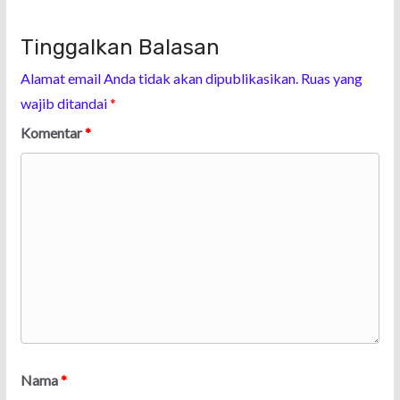
Tinggalkan Balasan
Alamat email Anda tidak akan dipublikasikan.
Ruas yang
wajib ditandai
*
Komentar
*
Nama
*