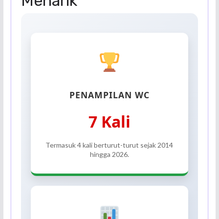
Menarik
PENAMPILAN WC
7 Kali
Termasuk 4 kali berturut-turut sejak 2014
hingga 2026.