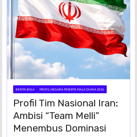
BERITA BOLA
PROFIL NEGARA PESERTA PIALA DUNIA 2026
Profil Tim Nasional Iran:
Ambisi “Team Melli”
Menembus Dominasi