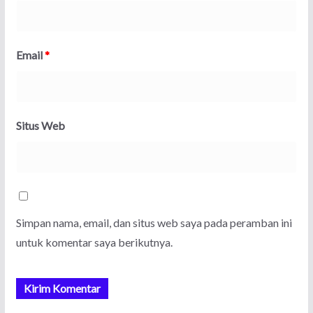
Email
*
Situs Web
Simpan nama, email, dan situs web saya pada peramban ini
untuk komentar saya berikutnya.