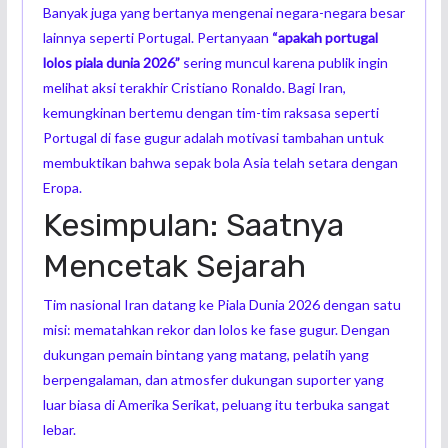
Banyak juga yang bertanya mengenai negara-negara besar
lainnya seperti Portugal. Pertanyaan
“apakah portugal
lolos piala dunia 2026”
sering muncul karena publik ingin
melihat aksi terakhir Cristiano Ronaldo. Bagi Iran,
kemungkinan bertemu dengan tim-tim raksasa seperti
Portugal di fase gugur adalah motivasi tambahan untuk
membuktikan bahwa sepak bola Asia telah setara dengan
Eropa.
Kesimpulan: Saatnya
Mencetak Sejarah
Tim nasional Iran datang ke Piala Dunia 2026 dengan satu
misi: mematahkan rekor dan lolos ke fase gugur. Dengan
dukungan pemain bintang yang matang, pelatih yang
berpengalaman, dan atmosfer dukungan suporter yang
luar biasa di Amerika Serikat, peluang itu terbuka sangat
lebar.