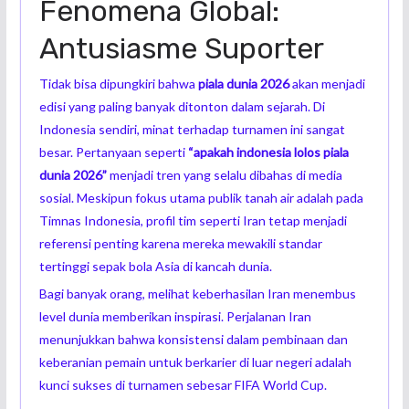
Fenomena Global:
Antusiasme Suporter
Tidak bisa dipungkiri bahwa
piala dunia 2026
akan menjadi
edisi yang paling banyak ditonton dalam sejarah. Di
Indonesia sendiri, minat terhadap turnamen ini sangat
besar. Pertanyaan seperti
“apakah indonesia lolos piala
dunia 2026”
menjadi tren yang selalu dibahas di media
sosial. Meskipun fokus utama publik tanah air adalah pada
Timnas Indonesia, profil tim seperti Iran tetap menjadi
referensi penting karena mereka mewakili standar
tertinggi sepak bola Asia di kancah dunia.
Bagi banyak orang, melihat keberhasilan Iran menembus
level dunia memberikan inspirasi. Perjalanan Iran
menunjukkan bahwa konsistensi dalam pembinaan dan
keberanian pemain untuk berkarier di luar negeri adalah
kunci sukses di turnamen sebesar FIFA World Cup.