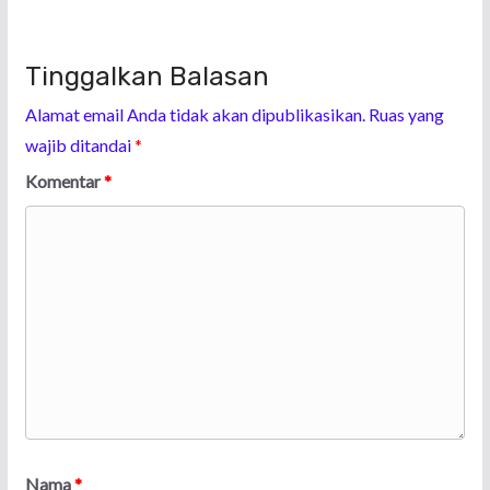
Tinggalkan Balasan
Alamat email Anda tidak akan dipublikasikan.
Ruas yang
wajib ditandai
*
Komentar
*
Nama
*