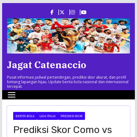
Skip
to
content
Jagat Catenaccio
Pusat informasi jadwal pertandingan, prediksi skor akurat, dan profil
bintang lapangan hijau. Update berita bola nasional dan internasional
tercepat.
BERITA BOLA
LIGA ITALIA
PREDIKSI SKOR
Prediksi Skor Como vs