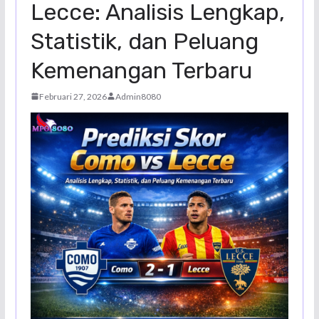
Lecce: Analisis Lengkap,
Statistik, dan Peluang
Kemenangan Terbaru
Februari 27, 2026
Admin8080