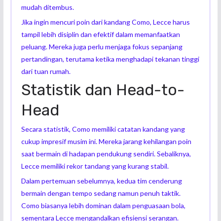
mudah ditembus.
Jika ingin mencuri poin dari kandang Como, Lecce harus
tampil lebih disiplin dan efektif dalam memanfaatkan
peluang. Mereka juga perlu menjaga fokus sepanjang
pertandingan, terutama ketika menghadapi tekanan tinggi
dari tuan rumah.
Statistik dan Head-to-
Head
Secara statistik, Como memiliki catatan kandang yang
cukup impresif musim ini. Mereka jarang kehilangan poin
saat bermain di hadapan pendukung sendiri. Sebaliknya,
Lecce memiliki rekor tandang yang kurang stabil.
Dalam pertemuan sebelumnya, kedua tim cenderung
bermain dengan tempo sedang namun penuh taktik.
Como biasanya lebih dominan dalam penguasaan bola,
sementara Lecce mengandalkan efisiensi serangan.