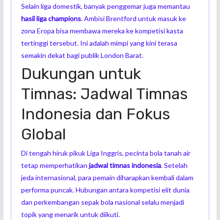
Selain liga domestik, banyak penggemar juga memantau
hasil liga champions
. Ambisi Brentford untuk masuk ke
zona Eropa bisa membawa mereka ke kompetisi kasta
tertinggi tersebut. Ini adalah mimpi yang kini terasa
semakin dekat bagi publik London Barat.
Dukungan untuk
Timnas: Jadwal Timnas
Indonesia dan Fokus
Global
Di tengah hiruk pikuk Liga Inggris, pecinta bola tanah air
tetap memperhatikan
jadwal timnas indonesia
. Setelah
jeda internasional, para pemain diharapkan kembali dalam
performa puncak. Hubungan antara kompetisi elit dunia
dan perkembangan sepak bola nasional selalu menjadi
topik yang menarik untuk diikuti.