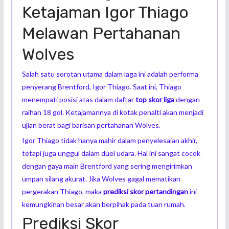
Ketajaman Igor Thiago
Melawan Pertahanan
Wolves
Salah satu sorotan utama dalam laga ini adalah performa
penyerang Brentford, Igor Thiago. Saat ini, Thiago
menempati posisi atas dalam daftar
top skor liga
dengan
raihan 18 gol. Ketajamannya di kotak penalti akan menjadi
ujian berat bagi barisan pertahanan Wolves.
Igor Thiago tidak hanya mahir dalam penyelesaian akhir,
tetapi juga unggul dalam duel udara. Hal ini sangat cocok
dengan gaya main Brentford yang sering mengirimkan
umpan silang akurat. Jika Wolves gagal mematikan
pergerakan Thiago, maka
prediksi skor pertandingan
ini
kemungkinan besar akan berpihak pada tuan rumah.
Prediksi Skor