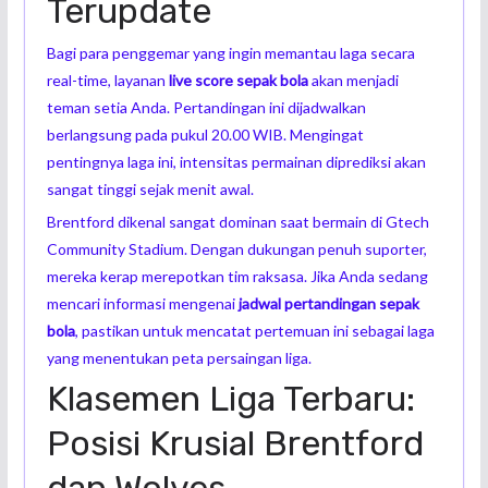
Terupdate
Bagi para penggemar yang ingin memantau laga secara
real-time, layanan
live score sepak bola
akan menjadi
teman setia Anda. Pertandingan ini dijadwalkan
berlangsung pada pukul 20.00 WIB. Mengingat
pentingnya laga ini, intensitas permainan diprediksi akan
sangat tinggi sejak menit awal.
Brentford dikenal sangat dominan saat bermain di Gtech
Community Stadium. Dengan dukungan penuh suporter,
mereka kerap merepotkan tim raksasa. Jika Anda sedang
mencari informasi mengenai
jadwal pertandingan sepak
bola
, pastikan untuk mencatat pertemuan ini sebagai laga
yang menentukan peta persaingan liga.
Klasemen Liga Terbaru:
Posisi Krusial Brentford