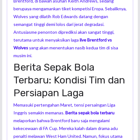
Brentford, di bawah asuhan Keith Andrews, sedang
berupaya mengamankan tiket kompetisi Eropa. Sebaliknya,
Wolves yang dilatih Rob Edwards datang dengan
semangat tinggi demi lolos dari jerat degradasi.
Antusiasme penonton diprediksi akan sangat tinggi,
terutama untuk menyaksikan laga
live Brentford vs
Wolves
yang akan menentukan nasib kedua tim di sisa
musim ini.
Berita Sepak Bola
Terbaru: Kondisi Tim dan
Persiapan Laga
Memasuki pertengahan Maret, tensi persaingan Liga
Inggris semakin memanas.
Berita sepak bola terbaru
melaporkan bahwa Brentford baru saja mengalami
kekecewaan di FA Cup. Mereka kalah dalam drama adu
penalti melawan West Ham United. Namun, fokus utama