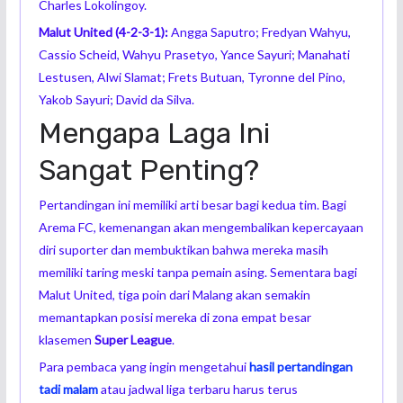
Charles Lokolingoy.
Malut United (4-2-3-1):
Angga Saputro; Fredyan Wahyu,
Cassio Scheid, Wahyu Prasetyo, Yance Sayuri; Manahati
Lestusen, Alwi Slamat; Frets Butuan, Tyronne del Pino,
Yakob Sayuri; David da Silva.
Mengapa Laga Ini
Sangat Penting?
Pertandingan ini memiliki arti besar bagi kedua tim. Bagi
Arema FC, kemenangan akan mengembalikan kepercayaan
diri suporter dan membuktikan bahwa mereka masih
memiliki taring meski tanpa pemain asing. Sementara bagi
Malut United, tiga poin dari Malang akan semakin
memantapkan posisi mereka di zona empat besar
klasemen
Super League
.
Para pembaca yang ingin mengetahui
hasil pertandingan
tadi malam
atau jadwal liga terbaru harus terus