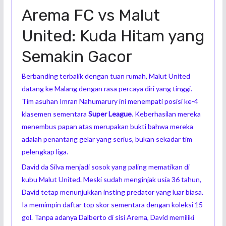
Arema FC vs Malut
United: Kuda Hitam yang
Semakin Gacor
Berbanding terbalik dengan tuan rumah, Malut United
datang ke Malang dengan rasa percaya diri yang tinggi.
Tim asuhan Imran Nahumarury ini menempati posisi ke-4
klasemen sementara
Super League
. Keberhasilan mereka
menembus papan atas merupakan bukti bahwa mereka
adalah penantang gelar yang serius, bukan sekadar tim
pelengkap liga.
David da Silva menjadi sosok yang paling mematikan di
kubu Malut United. Meski sudah menginjak usia 36 tahun,
David tetap menunjukkan insting predator yang luar biasa.
Ia memimpin daftar top skor sementara dengan koleksi 15
gol. Tanpa adanya Dalberto di sisi Arema, David memiliki