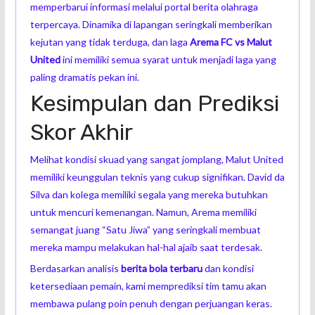
memperbarui informasi melalui portal berita olahraga
terpercaya. Dinamika di lapangan seringkali memberikan
kejutan yang tidak terduga, dan laga
Arema FC vs Malut
United
ini memiliki semua syarat untuk menjadi laga yang
paling dramatis pekan ini.
Kesimpulan dan Prediksi
Skor Akhir
Melihat kondisi skuad yang sangat jomplang, Malut United
memiliki keunggulan teknis yang cukup signifikan. David da
Silva dan kolega memiliki segala yang mereka butuhkan
untuk mencuri kemenangan. Namun, Arema memiliki
semangat juang “Satu Jiwa” yang seringkali membuat
mereka mampu melakukan hal-hal ajaib saat terdesak.
Berdasarkan analisis
berita bola terbaru
dan kondisi
ketersediaan pemain, kami memprediksi tim tamu akan
membawa pulang poin penuh dengan perjuangan keras.