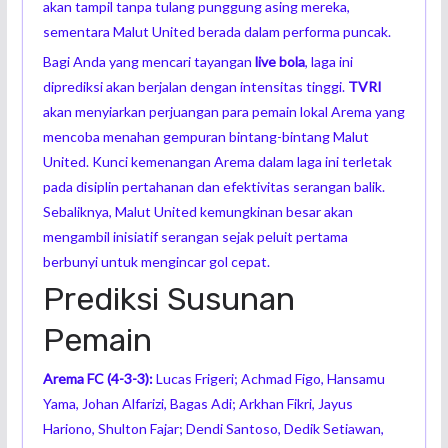
akan tampil tanpa tulang punggung asing mereka,
sementara Malut United berada dalam performa puncak.
Bagi Anda yang mencari tayangan
live bola
, laga ini
diprediksi akan berjalan dengan intensitas tinggi.
TVRI
akan menyiarkan perjuangan para pemain lokal Arema yang
mencoba menahan gempuran bintang-bintang Malut
United. Kunci kemenangan Arema dalam laga ini terletak
pada disiplin pertahanan dan efektivitas serangan balik.
Sebaliknya, Malut United kemungkinan besar akan
mengambil inisiatif serangan sejak peluit pertama
berbunyi untuk mengincar gol cepat.
Prediksi Susunan
Pemain
Arema FC (4-3-3):
Lucas Frigeri; Achmad Figo, Hansamu
Yama, Johan Alfarizi, Bagas Adi; Arkhan Fikri, Jayus
Hariono, Shulton Fajar; Dendi Santoso, Dedik Setiawan,