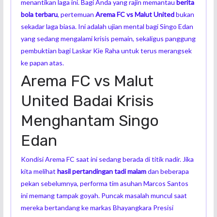
menantikan laga ini. Bagi Anda yang rajin memantau
berita
bola terbaru
, pertemuan
Arema FC vs Malut United
bukan
sekadar laga biasa. Ini adalah ujian mental bagi Singo Edan
yang sedang mengalami krisis pemain, sekaligus panggung
pembuktian bagi Laskar Kie Raha untuk terus merangsek
ke papan atas.
Arema FC vs Malut
United Badai Krisis
Menghantam Singo
Edan
Kondisi Arema FC saat ini sedang berada di titik nadir. Jika
kita melihat
hasil pertandingan tadi malam
dan beberapa
pekan sebelumnya, performa tim asuhan Marcos Santos
ini memang tampak goyah. Puncak masalah muncul saat
mereka bertandang ke markas Bhayangkara Presisi