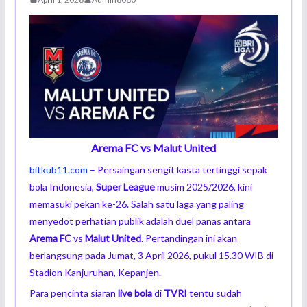
Arema FC vs Malut United
bitkub11.com
– Persaingan sengit kasta tertinggi sepak
bola Indonesia,
Super League
musim 2025/2026, kini
memasuki pekan ke-26. Salah satu laga yang paling
menyedot perhatian publik adalah duel panas antara
Arema FC
vs
Malut United
. Pertandingan ini akan
berlangsung pada Jumat, 3 April 2026, pukul 15.30 WIB di
Stadion Kanjuruhan, Kepanjen.
Para pencinta siaran
live bola
di
TVRI
tentu sudah