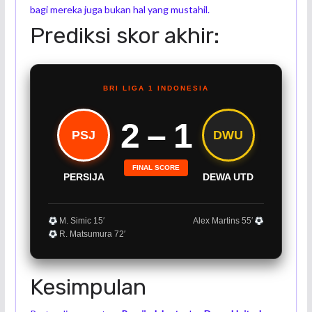
bagi mereka juga bukan hal yang mustahil.
Prediksi skor akhir:
BRI LIGA 1 INDONESIA
2 – 1
PSJ
DWU
FINAL SCORE
PERSIJA
DEWA UTD
M. Simic 15′
Alex Martins 55′
R. Matsumura 72′
Kesimpulan