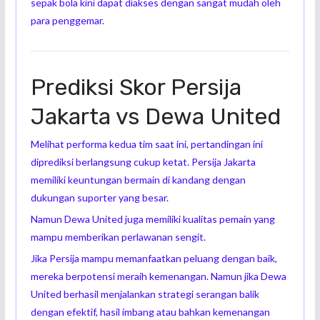
sepak bola kini dapat diakses dengan sangat mudah oleh
para penggemar.
Prediksi Skor Persija
Jakarta vs Dewa United
Melihat performa kedua tim saat ini, pertandingan ini
diprediksi berlangsung cukup ketat. Persija Jakarta
memiliki keuntungan bermain di kandang dengan
dukungan suporter yang besar.
Namun Dewa United juga memiliki kualitas pemain yang
mampu memberikan perlawanan sengit.
Jika Persija mampu memanfaatkan peluang dengan baik,
mereka berpotensi meraih kemenangan. Namun jika Dewa
United berhasil menjalankan strategi serangan balik
dengan efektif, hasil imbang atau bahkan kemenangan