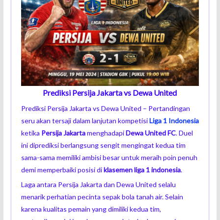
Prediksi Persija Jakarta vs Dewa United
Prediksi Persija Jakarta vs Dewa United – Pertandingan
seru akan tersaji dalam lanjutan kompetisi
Liga 1 Indonesia
ketika
Persija Jakarta
menghadapi
Dewa United FC
. Duel
ini diprediksi berlangsung sengit mengingat kedua tim
sama-sama memiliki ambisi besar untuk meraih poin penuh
demi memperbaiki posisi di
klasemen liga 1 indonesia
.
Laga antara Persija Jakarta dan Dewa United selalu
menarik perhatian pecinta sepak bola tanah air. Selain
karena kualitas pemain yang dimiliki kedua tim,