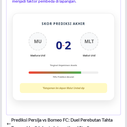
menjadi faktor pembeda di lapangan.
SKOR PREDIKSI AKHIR
0
2
MU
MLT
–
Madura Utd
Malut Utd
Tingkat Keyakinan Analis
75% Prediksi Akurat
“Ketajaman lini depan Malut United dip
Prediksi Persija vs Borneo FC: Duel Perebutan Tahta