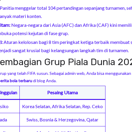
Panitia menggelar total 104 pertandingan sepanjang turnamen, s
banyak materi konten.
itam:
Negara-negara dari Asia (AFC) dan Afrika (CAF) kini memilik
buka potensi kejutan di fase grup.
i:
Aturan kelolosan bagi 8 tim peringkat ketiga terbaik membuat 
njadi sangat krusial bagi kelangsungan langkah tim di turnamen.
Pembagian Grup Piala Dunia 20
 grup yang telah FIFA susun. Sebagai admin web, Anda bisa menggunakan 
erita bola terbaru
di blog Anda.
Unggulan
Pesaing Utama
siko
Korea Selatan, Afrika Selatan, Rep. Ceko
ada
Swiss, Bosnia & Herzegovina, Qatar