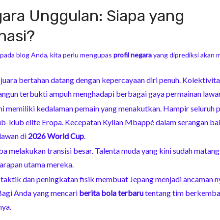
gara Unggulan: Siapa yang
nasi?
pada blog Anda, kita perlu mengupas
profil negara
yang diprediksi akan 
juara bertahan datang dengan kepercayaan diri penuh. Kolektivita
bangun terbukti ampuh menghadapi berbagai gaya permainan lawa
ni memiliki kedalaman pemain yang menakutkan. Hampir seluruh
-klub elite Eropa. Kecepatan Kylian Mbappé dalam serangan bal
lawan di
2026 World Cup
.
 melakukan transisi besar. Talenta muda yang kini sudah matang d
harapan utama mereka.
n taktik dan peningkatan fisik membuat Jepang menjadi ancaman n
Bagi Anda yang mencari
berita bola terbaru
tentang tim berkemba
nya.