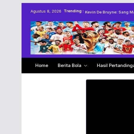
Skip
Trending :
Agustus 8, 2026
Kevin De Bruyne: Sang M
to
Mengguncang Serie A
content
Analisis Strategis Bursa
Leao dan Alisson Becker
Prediksi PSG vs Bayern M
Champions 2026
Analisis Man United vs Br
34 Liga Primer
Prediksi AC Milan vs Juv
Home
Berita Bola
Hasil Pertanding
Liga Champions di San S