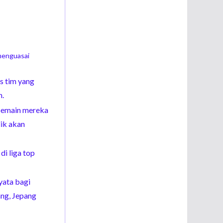
menguasai
s tim yang
n.
 pemain mereka
ik akan
i liga top
yata bagi
ng, Jepang