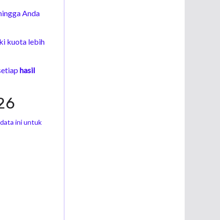
ehingga Anda
i kuota lebih
setiap
hasil
26
data ini untuk