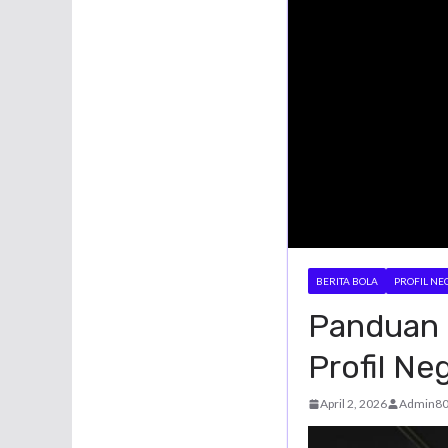
BERITA BOLA
PROFIL NE
Panduan 
Profil Ne
April 2, 2026
Admin8