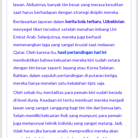
lawan. Akibatnya, banyak tim besar yang merasa kesulitan
saat harus berhadapan dengan strategi disiplin mereka.
Berdasarkan laporan dalam
berita bola terbaru
,
Uzbekistan
menyegel tiket tersebut setelah menahan imbang Uni
Emirat Arab. Selanjutnya, mereka juga berhasil
memenangkan laga yang sangat krusial saat melawan
Qatar. Oleh karena itu,
hasil pertandingan hari ini
membuktikan bahwa kekuatan mereka kini sudah setara
dengan tim besar seperti Jepang atau Korea Selatan.
Bahkan, dalam sepuluh pertandingan di putaran ketiga,
mereka hanya menelan satu kekalahan tipis saja.
Oleh sebab itu, mentalitas para pemain kini sudah berada
di level dunia. Keadaan ini tentu membuat mereka menjadi
lawan yang sangat canggung bagi tim-tim dari benua lain.
Selain memiliki kekuatan fisik yang mumpuni, para pemain
juga mempunyai teknik individu yang sangat matang. Jadi,
tidak heran jika banyak analis memprediksi mereka akan