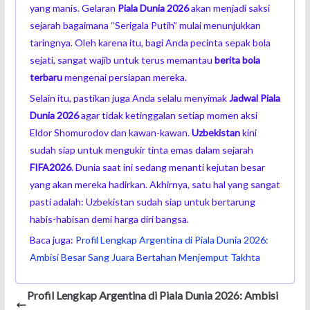
yang manis. Gelaran
Piala Dunia 2026
akan menjadi saksi
sejarah bagaimana “Serigala Putih” mulai menunjukkan
taringnya. Oleh karena itu, bagi Anda pecinta sepak bola
sejati, sangat wajib untuk terus memantau
berita bola
terbaru
mengenai persiapan mereka.
Selain itu, pastikan juga Anda selalu menyimak
Jadwal Piala
Dunia 2026
agar tidak ketinggalan setiap momen aksi
Eldor Shomurodov dan kawan-kawan.
Uzbekistan
kini
sudah siap untuk mengukir tinta emas dalam sejarah
FIFA2026
. Dunia saat ini sedang menanti kejutan besar
yang akan mereka hadirkan. Akhirnya, satu hal yang sangat
pasti adalah: Uzbekistan sudah siap untuk bertarung
habis-habisan demi harga diri bangsa.
Baca juga:
Profil Lengkap Argentina di Piala Dunia 2026:
Ambisi Besar Sang Juara Bertahan Menjemput Takhta
Profil Lengkap Argentina di Piala Dunia 2026: Ambisi