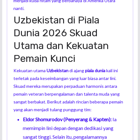
menjadi kuda hitam yang berbahaya di Amerika Utara
nanti.
Uzbekistan di Piala
Dunia 2026 Skuad
Utama dan Kekuatan
Pemain Kunci
Kekuatan utama
Uzbekistan
di ajang
piala dunia
kali ini
terletak pada keseimbangan yang luar biasa antar lini.
Skuad mereka merupakan perpaduan harmonis antara
pemain veteran berpengalaman dan talenta muda yang
sangat berbakat. Berikut adalah rincian beberapa pemain
yang akan menjadi tulang punggung tim:
Eldor Shomurodov (Penyerang & Kapten):
Ia
memimpin lini depan dengan dedikasi yang
sangat tinggi. Selain itu, pengalamannya