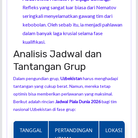
Refleks yang sangat luar biasa dari Nematov
seringkali menyelamatkan gawang tim dari
kebobolan. Oleh sebab itu, ia menjadi pahlawan
dalam banyak laga krusial selama fase
kualifikasi.
Analisis Jadwal dan
Tantangan Grup
Dalam pengundian grup,
Uzbekistan
harus menghadapi
tantangan yang cukup berat. Namun, mereka tetap
optimis bisa memberikan perlawanan yang maksimal.
Berikut adalah rincian
Jadwal Piala Dunia 2026
bagi tim
nasional Uzbekistan di fase grup:
TANGGAL
PERTANDINGAN
LOKASI