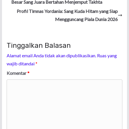
Besar Sang Juara Bertahan Menjemput Takhta
Profil Timnas Yordania: Sang Kuda Hitam yang Siap
Mengguncang Piala Dunia 2026
Tinggalkan Balasan
Alamat email Anda tidak akan dipublikasikan.
Ruas yang
wajib ditandai
*
Komentar
*