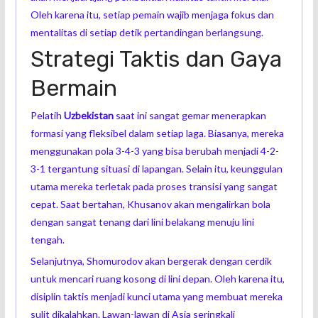
Oleh karena itu, setiap pemain wajib menjaga fokus dan
mentalitas di setiap detik pertandingan berlangsung.
Strategi Taktis dan Gaya
Bermain
Pelatih
Uzbekistan
saat ini sangat gemar menerapkan
formasi yang fleksibel dalam setiap laga. Biasanya, mereka
menggunakan pola 3-4-3 yang bisa berubah menjadi 4-2-
3-1 tergantung situasi di lapangan. Selain itu, keunggulan
utama mereka terletak pada proses transisi yang sangat
cepat. Saat bertahan, Khusanov akan mengalirkan bola
dengan sangat tenang dari lini belakang menuju lini
tengah.
Selanjutnya, Shomurodov akan bergerak dengan cerdik
untuk mencari ruang kosong di lini depan. Oleh karena itu,
disiplin taktis menjadi kunci utama yang membuat mereka
sulit dikalahkan. Lawan-lawan di Asia seringkali