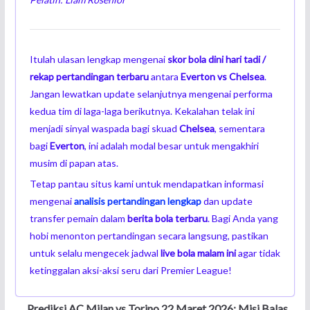
Itulah ulasan lengkap mengenai
skor bola dini hari tadi
/
rekap pertandingan terbaru
antara
Everton vs Chelsea
.
Jangan lewatkan update selanjutnya mengenai performa
kedua tim di laga-laga berikutnya. Kekalahan telak ini
menjadi sinyal waspada bagi skuad
Chelsea
, sementara
bagi
Everton
, ini adalah modal besar untuk mengakhiri
musim di papan atas.
Tetap pantau situs kami untuk mendapatkan informasi
mengenai
analisis pertandingan lengkap
dan update
transfer pemain dalam
berita bola terbaru
. Bagi Anda yang
hobi menonton pertandingan secara langsung, pastikan
untuk selalu mengecek jadwal
live bola malam ini
agar tidak
ketinggalan aksi-aksi seru dari Premier League!
Prediksi AC Milan vs Torino 22 Maret 2026: Misi Balas