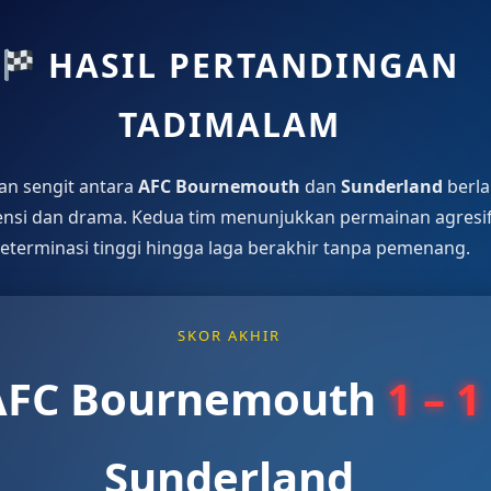
HASIL PERTANDINGAN
TADIMALAM
an sengit antara
AFC Bournemouth
dan
Sunderland
berl
ensi dan drama. Kedua tim menunjukkan permainan agresi
eterminasi tinggi hingga laga berakhir tanpa pemenang.
SKOR AKHIR
AFC Bournemouth
1 – 1
Sunderland