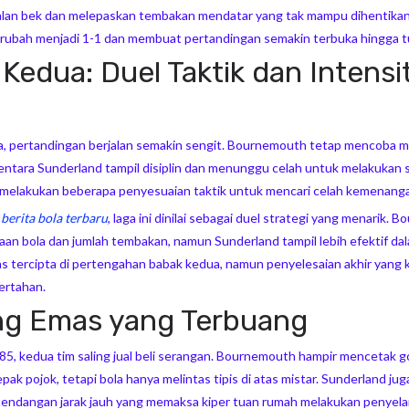
awalan bek dan melepaskan tembakan mendatar yang tak mampu dihentikan
rubah menjadi 1-1 dan membuat pertandingan semakin terbuka hingga t
Kedua: Duel Taktik dan Intensi
, pertandingan berjalan semakin sengit. Bournemouth tetap mencoba 
ntara Sunderland tampil disiplin dan menunggu celah untuk melakukan s
t melakukan beberapa penyesuaian taktik untuk mencari celah kemenang
n
berita bola terbaru
, laga ini dinilai sebagai duel strategi yang menarik.
an bola dan jumlah tembakan, namun Sunderland tampil lebih efektif da
 tercipta di pertengahan babak kedua, namun penyelesaian akhir yang 
ertahan.
g Emas yang Terbuang
 85, kedua tim saling jual beli serangan. Bournemouth hampir mencetak g
epak pojok, tetapi bola hanya melintas tipis di atas mistar. Sunderland j
tendangan jarak jauh yang memaksa kiper tuan rumah melakukan penyel