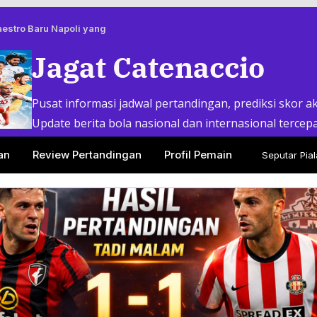
estro Baru Napoli yang
Jagat Catenaccio
 Transfer 2026: Mengapa Rafael
 Menjadi Magnet Utama?
nich: Duel Klasik di Semifinal Liga
Pusat informasi jadwal pertandingan, prediksi skor ak
entford 28 April: Duel Sengit Babak
Update berita bola nasional dan internasional tercepa
entus: Duel Klasik Perebutan Zona
an
Review Pertandingan
Profil Pemain
Seputar Pia
ro