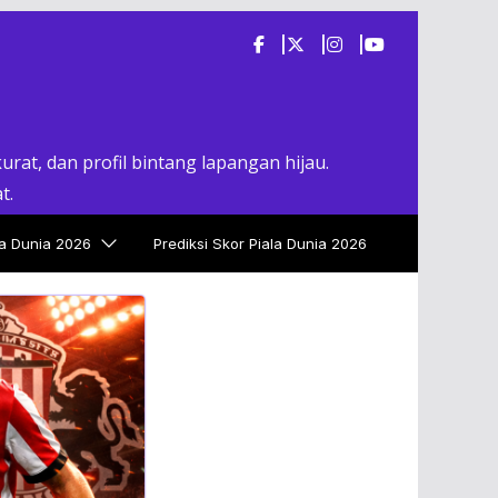
urat, dan profil bintang lapangan hijau.
t.
la Dunia 2026
Prediksi Skor Piala Dunia 2026