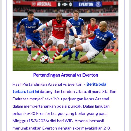
Pertandingan Arsenal vs Everton
Hasil Pertandingan Arsenal vs Everton –
Berita bola
terbaru hari ini
datang dari London Utara, di mana Stadion
Emirates menjadi saksi bisu perjuangan keras Arsenal
dalam mempertahankan posisi puncak. Dalam lanjutan
pekan ke-30 Premier League yang berlangsung pada
Minggu (15/3/2026) dini hari WIB, Arsenal berhasil
menumbangkan Everton dengan skor meyakinkan 2-0.