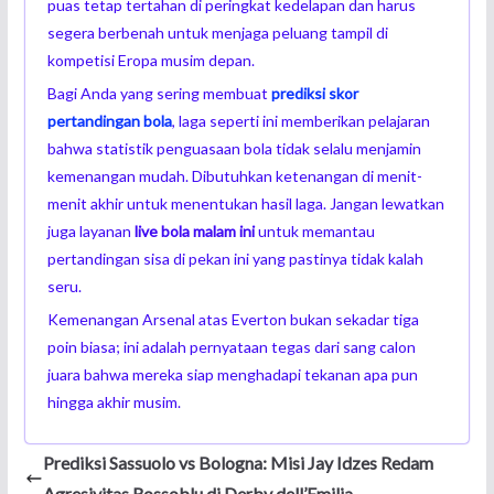
puas tetap tertahan di peringkat kedelapan dan harus
segera berbenah untuk menjaga peluang tampil di
kompetisi Eropa musim depan.
Bagi Anda yang sering membuat
prediksi skor
pertandingan bola
, laga seperti ini memberikan pelajaran
bahwa statistik penguasaan bola tidak selalu menjamin
kemenangan mudah. Dibutuhkan ketenangan di menit-
menit akhir untuk menentukan hasil laga. Jangan lewatkan
juga layanan
live bola malam ini
untuk memantau
pertandingan sisa di pekan ini yang pastinya tidak kalah
seru.
Kemenangan Arsenal atas Everton bukan sekadar tiga
poin biasa; ini adalah pernyataan tegas dari sang calon
juara bahwa mereka siap menghadapi tekanan apa pun
hingga akhir musim.
Prediksi Sassuolo vs Bologna: Misi Jay Idzes Redam
Agresivitas Rossoblu di Derby dell’Emilia