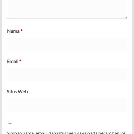
Nama
*
Email
*
Situs Web
Simpan nama, email, dan situs web saya pada peramban ini