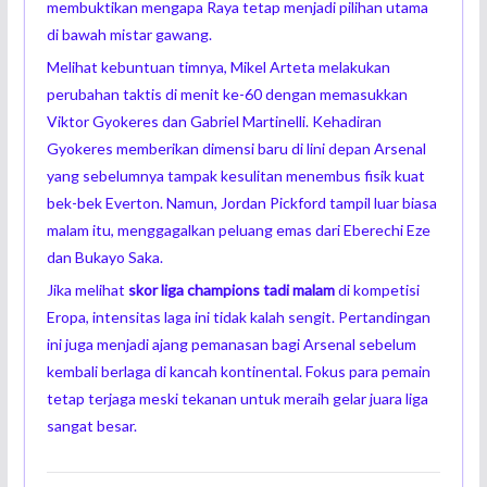
membuktikan mengapa Raya tetap menjadi pilihan utama
di bawah mistar gawang.
Melihat kebuntuan timnya, Mikel Arteta melakukan
perubahan taktis di menit ke-60 dengan memasukkan
Viktor Gyokeres dan Gabriel Martinelli. Kehadiran
Gyokeres memberikan dimensi baru di lini depan Arsenal
yang sebelumnya tampak kesulitan menembus fisik kuat
bek-bek Everton. Namun, Jordan Pickford tampil luar biasa
malam itu, menggagalkan peluang emas dari Eberechi Eze
dan Bukayo Saka.
Jika melihat
skor liga champions tadi malam
di kompetisi
Eropa, intensitas laga ini tidak kalah sengit. Pertandingan
ini juga menjadi ajang pemanasan bagi Arsenal sebelum
kembali berlaga di kancah kontinental. Fokus para pemain
tetap terjaga meski tekanan untuk meraih gelar juara liga
sangat besar.