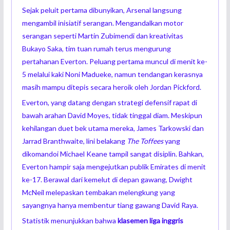
Sejak peluit pertama dibunyikan, Arsenal langsung
mengambil inisiatif serangan. Mengandalkan motor
serangan seperti Martin Zubimendi dan kreativitas
Bukayo Saka, tim tuan rumah terus mengurung
pertahanan Everton. Peluang pertama muncul di menit ke-
5 melalui kaki Noni Madueke, namun tendangan kerasnya
masih mampu ditepis secara heroik oleh Jordan Pickford.
Everton, yang datang dengan strategi defensif rapat di
bawah arahan David Moyes, tidak tinggal diam. Meskipun
kehilangan duet bek utama mereka, James Tarkowski dan
Jarrad Branthwaite, lini belakang
The Toffees
yang
dikomandoi Michael Keane tampil sangat disiplin. Bahkan,
Everton hampir saja mengejutkan publik Emirates di menit
ke-17. Berawal dari kemelut di depan gawang, Dwight
McNeil melepaskan tembakan melengkung yang
sayangnya hanya membentur tiang gawang David Raya.
Statistik menunjukkan bahwa
klasemen liga inggris