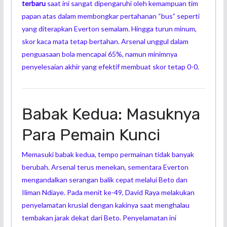
terbaru
saat ini sangat dipengaruhi oleh kemampuan tim
papan atas dalam membongkar pertahanan “bus” seperti
yang diterapkan Everton semalam. Hingga turun minum,
skor kaca mata tetap bertahan. Arsenal unggul dalam
penguasaan bola mencapai 65%, namun minimnya
penyelesaian akhir yang efektif membuat skor tetap 0-0.
Babak Kedua: Masuknya
Para Pemain Kunci
Memasuki babak kedua, tempo permainan tidak banyak
berubah. Arsenal terus menekan, sementara Everton
mengandalkan serangan balik cepat melalui Beto dan
Iliman Ndiaye. Pada menit ke-49, David Raya melakukan
penyelamatan krusial dengan kakinya saat menghalau
tembakan jarak dekat dari Beto. Penyelamatan ini