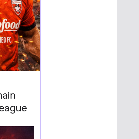
main
League