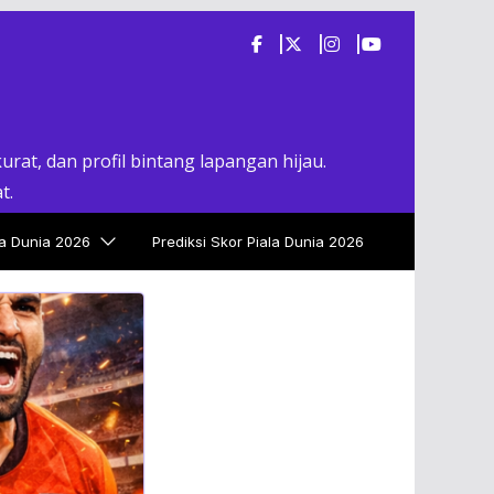
urat, dan profil bintang lapangan hijau.
t.
la Dunia 2026
Prediksi Skor Piala Dunia 2026