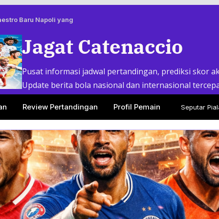
estro Baru Napoli yang
Jagat Catenaccio
 Transfer 2026: Mengapa Rafael
 Menjadi Magnet Utama?
nich: Duel Klasik di Semifinal Liga
Pusat informasi jadwal pertandingan, prediksi skor ak
entford 28 April: Duel Sengit Babak
Update berita bola nasional dan internasional tercepa
entus: Duel Klasik Perebutan Zona
an
Review Pertandingan
Profil Pemain
Seputar Pia
ro