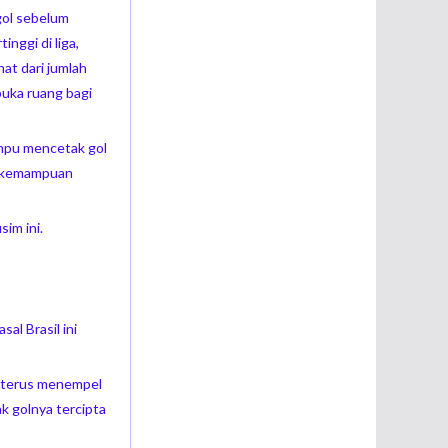
 gol sebelum
nggi di liga,
hat dari jumlah
buka ruang bagi
mampu mencetak gol
ta kemampuan
im ini.
asal Brasil ini
n terus menempel
ak golnya tercipta