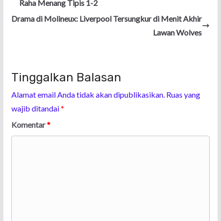
Raha Menang Tipis 1-2
Drama di Molineux: Liverpool Tersungkur di Menit Akhir
Lawan Wolves
Tinggalkan Balasan
Alamat email Anda tidak akan dipublikasikan.
Ruas yang
wajib ditandai
*
Komentar
*