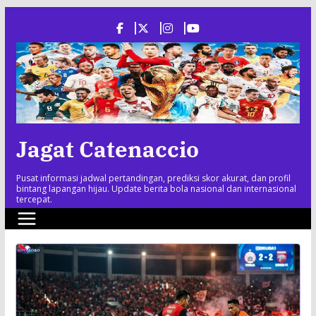
Skip
to
content
Jagat Catenaccio
Pusat informasi jadwal pertandingan, prediksi skor akurat, dan profil
bintang lapangan hijau. Update berita bola nasional dan internasional
tercepat.