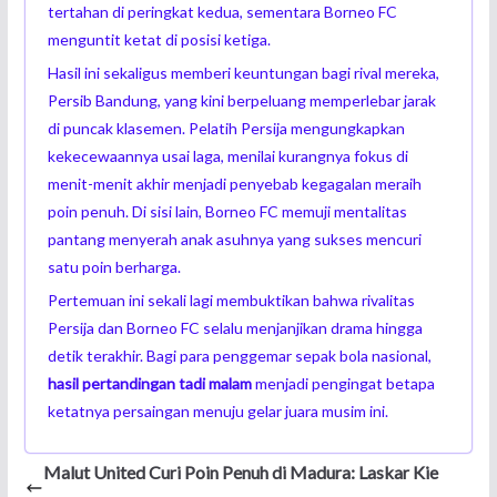
tertahan di peringkat kedua, sementara Borneo FC
menguntit ketat di posisi ketiga.
Hasil ini sekaligus memberi keuntungan bagi rival mereka,
Persib Bandung, yang kini berpeluang memperlebar jarak
di puncak klasemen. Pelatih Persija mengungkapkan
kekecewaannya usai laga, menilai kurangnya fokus di
menit-menit akhir menjadi penyebab kegagalan meraih
poin penuh. Di sisi lain, Borneo FC memuji mentalitas
pantang menyerah anak asuhnya yang sukses mencuri
satu poin berharga.
Pertemuan ini sekali lagi membuktikan bahwa rivalitas
Persija dan Borneo FC selalu menjanjikan drama hingga
detik terakhir. Bagi para penggemar sepak bola nasional,
hasil pertandingan tadi malam
menjadi pengingat betapa
ketatnya persaingan menuju gelar juara musim ini.
Malut United Curi Poin Penuh di Madura: Laskar Kie