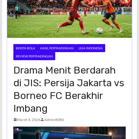
BERITA BOLA
HASIL PERTANDINGAN
LIGA INDONESIA
REVIEW PERTANDINGAN
Drama Menit Berdarah
di JIS: Persija Jakarta vs
Borneo FC Berakhir
Imbang
Maret 4, 2026
Admin8080