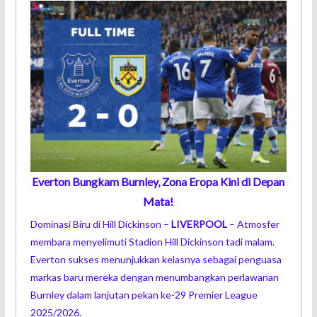
Everton Bungkam Burnley, Zona Eropa Kini di Depan
Mata!
Dominasi Biru di Hill Dickinson –
LIVERPOOL
– Atmosfer
membara menyelimuti Stadion Hill Dickinson tadi malam.
Everton sukses menunjukkan kelasnya sebagai penguasa
markas baru mereka dengan menumbangkan perlawanan
Burnley dalam lanjutan pekan ke-29 Premier League
2025/2026.