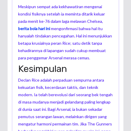
Meskipun sempat ada kekhawatiran mengenai
kondisi fisiknya setelah ia meminta ditarik keluar
pada menit ke-76 dalam laga melawan Chelsea,
berita bola hari ini
mengonfirmasi bahwa hal itu
hanyalah tindakan pencegahan. Hal ini menunjukkan
betapa krusialnya peran Rice; satu detik tanpa
kehadirannya di lapangan sudah cukup membuat
para penggemar Arsenal merasa cemas.
Kesimpulan
Declan Rice adalah perpaduan sempurna antara
kekuatan fisik, kecerdasan taktis, dan teknik
modern. Ia telah berevolusi dari seorang bek tengah
di masa mudanya menjadi gelandang paling lengkap
di dunia saat ini. Bagi Arsenal, ia bukan sekadar
pemutus serangan lawan, melainkan dirigen yang
mengatur harmoni permainan tim. Jika The Gunners