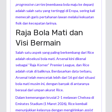
progressive carries
(membawa bola maju ke depan)
adalah salah satu yang tertinggi di Eropa, sering kali
memecah garis pertahanan lawan melalui kekuatan
fisik dan kecepatan larinya.
Raja Bola Mati dan
Visi Bermain
Salah satu aspek yang paling berkembang dari Rice
adalah eksekusi bola mati. Arsenal kini dikenal
sebagai “Raja Korner” Premier League, dan Rice
adalah otak di baliknya. Berdasarkan data terbaru,
Arsenal telah mencetak lebih dari 16 gol dari situasi
bola mati musim ini, dengan banyak di antaranya
berasal dari umpan akurat Rice.
Dalam kemenangan krusial 2-1 melawan Chelsea di
Emirates Stadium (1 Maret 2026), Rice kembali
menunjukkan kelasnya dengan mengirimkan
assist