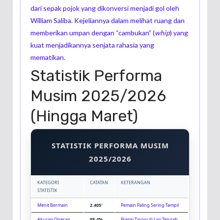
dari sepak pojok yang dikonversi menjadi gol oleh
William Saliba. Kejeliannya dalam melihat ruang dan
memberikan umpan dengan “cambukan” (
whip
) yang
kuat menjadikannya senjata rahasia yang
mematikan.
Statistik Performa
Musim 2025/2026
(Hingga Maret)
STATISTIK PERFORMA MUSIM
2025/2026
KATEGORI
CATATAN
KETERANGAN
STATISTIK
Menit Bermain
2.405′
Pemain Paling Sering Tampil
Akurasi Operan
88.4%
Presisi Tinggi di Lini Tengah