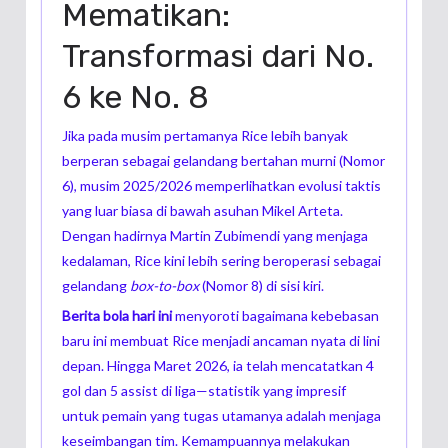
Mematikan:
Transformasi dari No.
6 ke No. 8
Jika pada musim pertamanya Rice lebih banyak
berperan sebagai gelandang bertahan murni (Nomor
6), musim 2025/2026 memperlihatkan evolusi taktis
yang luar biasa di bawah asuhan Mikel Arteta.
Dengan hadirnya Martin Zubimendi yang menjaga
kedalaman, Rice kini lebih sering beroperasi sebagai
gelandang
box-to-box
(Nomor 8) di sisi kiri.
Berita bola hari ini
menyoroti bagaimana kebebasan
baru ini membuat Rice menjadi ancaman nyata di lini
depan. Hingga Maret 2026, ia telah mencatatkan 4
gol dan 5 assist di liga—statistik yang impresif
untuk pemain yang tugas utamanya adalah menjaga
keseimbangan tim. Kemampuannya melakukan