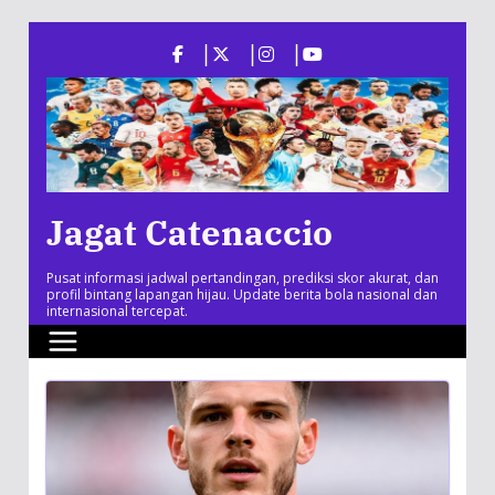
Skip
to
content
Jagat Catenaccio
Pusat informasi jadwal pertandingan, prediksi skor akurat, dan
profil bintang lapangan hijau. Update berita bola nasional dan
internasional tercepat.