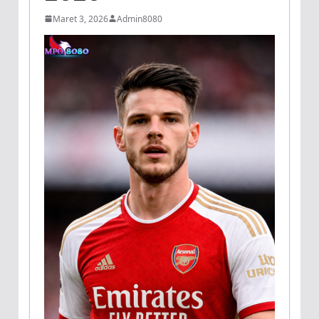
Maret 3, 2026
Admin8080