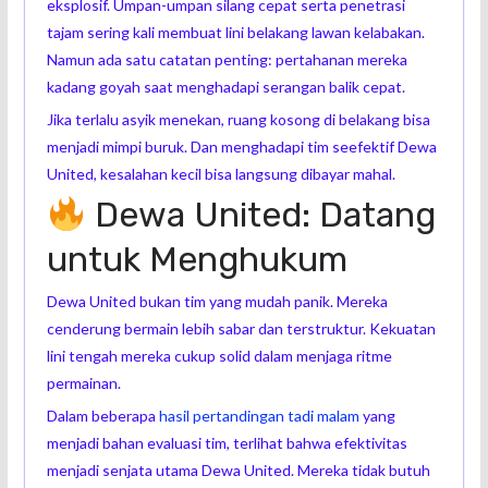
eksplosif. Umpan-umpan silang cepat serta penetrasi
tajam sering kali membuat lini belakang lawan kelabakan.
Namun ada satu catatan penting: pertahanan mereka
kadang goyah saat menghadapi serangan balik cepat.
Jika terlalu asyik menekan, ruang kosong di belakang bisa
menjadi mimpi buruk. Dan menghadapi tim seefektif Dewa
United, kesalahan kecil bisa langsung dibayar mahal.
Dewa United: Datang
untuk Menghukum
Dewa United bukan tim yang mudah panik. Mereka
cenderung bermain lebih sabar dan terstruktur. Kekuatan
lini tengah mereka cukup solid dalam menjaga ritme
permainan.
Dalam beberapa
hasil pertandingan tadi malam
yang
menjadi bahan evaluasi tim, terlihat bahwa efektivitas
menjadi senjata utama Dewa United. Mereka tidak butuh