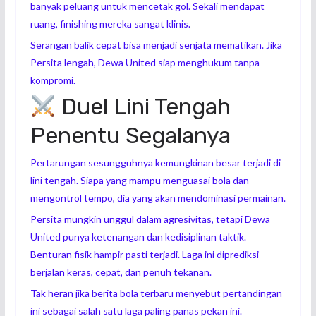
banyak peluang untuk mencetak gol. Sekali mendapat
ruang, finishing mereka sangat klinis.
Serangan balik cepat bisa menjadi senjata mematikan. Jika
Persita lengah, Dewa United siap menghukum tanpa
kompromi.
Duel Lini Tengah
Penentu Segalanya
Pertarungan sesungguhnya kemungkinan besar terjadi di
lini tengah. Siapa yang mampu menguasai bola dan
mengontrol tempo, dia yang akan mendominasi permainan.
Persita mungkin unggul dalam agresivitas, tetapi Dewa
United punya ketenangan dan kedisiplinan taktik.
Benturan fisik hampir pasti terjadi. Laga ini diprediksi
berjalan keras, cepat, dan penuh tekanan.
Tak heran jika berita bola terbaru menyebut pertandingan
ini sebagai salah satu laga paling panas pekan ini.