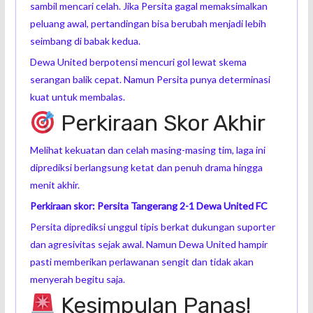
sambil mencari celah. Jika Persita gagal memaksimalkan
peluang awal, pertandingan bisa berubah menjadi lebih
seimbang di babak kedua.
Dewa United berpotensi mencuri gol lewat skema
serangan balik cepat. Namun Persita punya determinasi
kuat untuk membalas.
Perkiraan Skor Akhir
Melihat kekuatan dan celah masing-masing tim, laga ini
diprediksi berlangsung ketat dan penuh drama hingga
menit akhir.
Perkiraan skor: Persita Tangerang 2-1 Dewa United FC
Persita diprediksi unggul tipis berkat dukungan suporter
dan agresivitas sejak awal. Namun Dewa United hampir
pasti memberikan perlawanan sengit dan tidak akan
menyerah begitu saja.
Kesimpulan Panas!