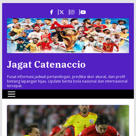
Skip
to
content
Jagat Catenaccio
Pusat informasi jadwal pertandingan, prediksi skor akurat, dan profil
bintang lapangan hijau. Update berita bola nasional dan internasional
tercepat.