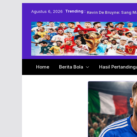
Skip
Trending :
Agustus 6, 2026
Kevin De Bruyne: Sang M
to
Mengguncang Serie A
content
Analisis Strategis Bursa
Leao dan Alisson Becker
Prediksi PSG vs Bayern M
Champions 2026
Analisis Man United vs Br
34 Liga Primer
Prediksi AC Milan vs Juv
Home
Berita Bola
Hasil Pertanding
Liga Champions di San S