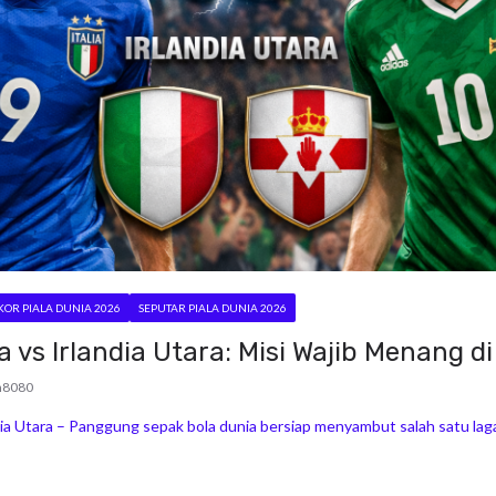
SKOR PIALA DUNIA 2026
SEPUTAR PIALA DUNIA 2026
lia vs Irlandia Utara: Misi Wajib Menang d
n8080
andia Utara – Panggung sepak bola dunia bersiap menyambut salah satu laga