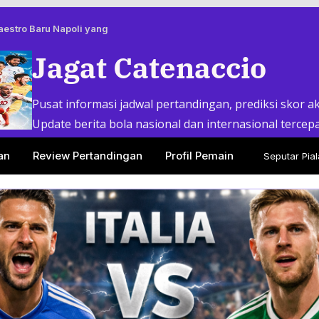
aestro Baru Napoli yang
Jagat Catenaccio
 Transfer 2026: Mengapa Rafael
 Menjadi Magnet Utama?
unich: Duel Klasik di Semifinal Liga
Pusat informasi jadwal pertandingan, prediksi skor ak
entford 28 April: Duel Sengit Babak
Update berita bola nasional dan internasional tercepa
entus: Duel Klasik Perebutan Zona
an
Review Pertandingan
Profil Pemain
Seputar Pia
iro