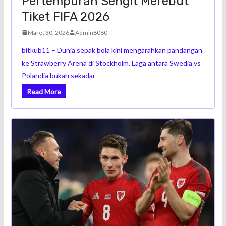
Pertempuran Sengit Merebut
Tiket FIFA 2026
Maret 30, 2026
Admin8080
bitkub11 – Dunia sepak bola kini mengarahkan pandangan
ke Strawberry Arena di Stockholm. Laga antara Swedia vs
Polandia bukan sekadar
Read More