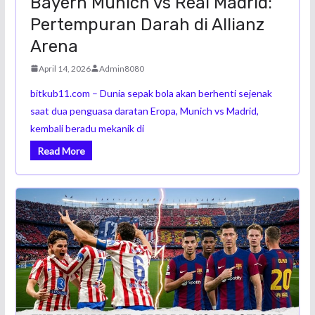
Bayern Munich vs Real Madrid:
Pertempuran Darah di Allianz
Arena
April 14, 2026
Admin8080
bitkub11.com – Dunia sepak bola akan berhenti sejenak
saat dua penguasa daratan Eropa, Munich vs Madrid,
kembali beradu mekanik di
Read More