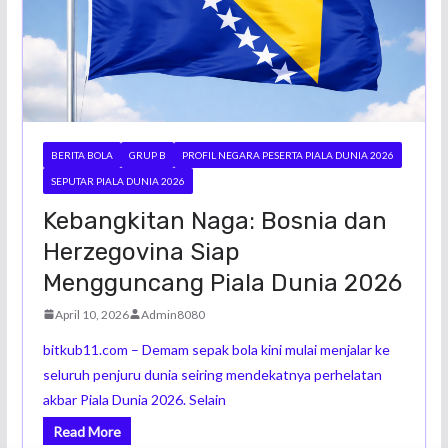
BERITA BOLA
GRUP B
PROFIL NEGARA PESERTA PIALA DUNIA 2026
SEPUTAR PIALA DUNIA 2026
Kebangkitan Naga: Bosnia dan
Herzegovina Siap
Mengguncang Piala Dunia 2026
April 10, 2026
Admin8080
bitkub11.com – Demam sepak bola kini mulai menjalar ke
seluruh penjuru dunia seiring mendekatnya perhelatan
akbar Piala Dunia 2026. Selain
Read More