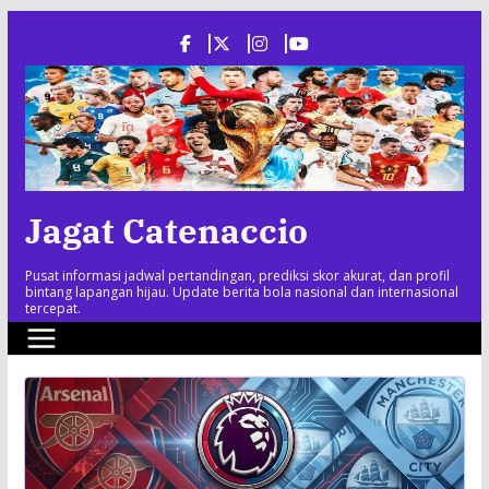
Skip
to
content
Jagat Catenaccio
Pusat informasi jadwal pertandingan, prediksi skor akurat, dan profil
bintang lapangan hijau. Update berita bola nasional dan internasional
tercepat.