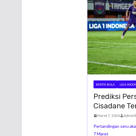
BERITA BOLA
LIGA INDO
Prediksi Per
Cisadane Te
Maret 7, 2026
Admin
Pertandingan seru akan
7 Maret