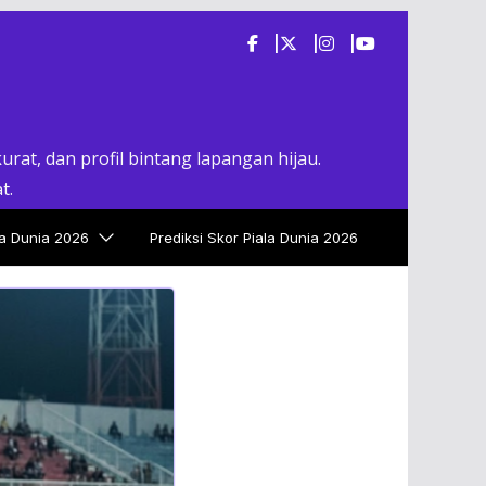
urat, dan profil bintang lapangan hijau.
t.
la Dunia 2026
Prediksi Skor Piala Dunia 2026