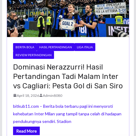
BERITA BOLA
HASIL PERTANDINGAN
LIGA ITALIA
REVIEW PERTANDINGAN
Dominasi Nerazzurri! Hasil
Pertandingan Tadi Malam Inter
vs Cagliari: Pesta Gol di San Siro
April 18, 2026
Admin8080
bitkub11.com – Berita bola terbaru pagi ini menyoroti
kehebatan Inter Milan yang tampil tanpa celah di hadapan
pendukungnya sendiri. Stadion
Read More