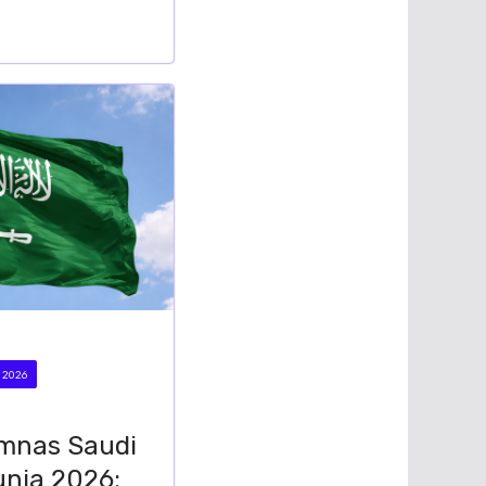
 2026
imnas Saudi
unia 2026: