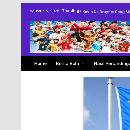
Skip
Trending :
Agustus 6, 2026
Kevin De Bruyne: Sang M
to
Mengguncang Serie A
content
Analisis Strategis Bursa
Leao dan Alisson Becker
Prediksi PSG vs Bayern M
Champions 2026
Analisis Man United vs Br
34 Liga Primer
Prediksi AC Milan vs Juv
Home
Berita Bola
Hasil Pertanding
Liga Champions di San S