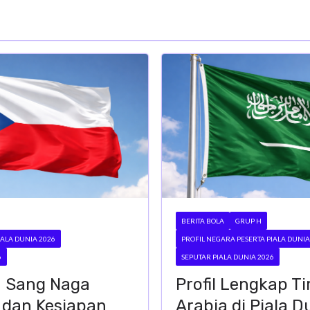
BERITA BOLA
GRUP H
IALA DUNIA 2026
PROFIL NEGARA PESERTA PIALA DUNIA
6
SEPUTAR PIALA DUNIA 2026
n Sang Naga
Profil Lengkap T
l dan Kesiapan
Arabia di Piala D