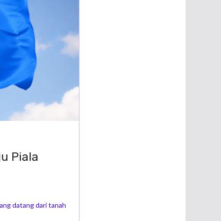
u Piala
yang datang dari tanah