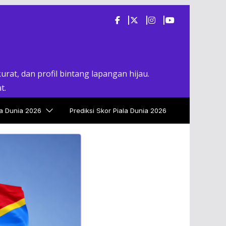
urat, dan profil bintang lapangan hijau.
t.
la Dunia 2026
Prediksi Skor Piala Dunia 2026