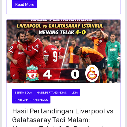
Read More
BERITA BOLA
HASIL PERTANDINGAN
LIGA
REVIEW PERTANDINGAN
Hasil Pertandingan Liverpool vs
Galatasaray Tadi Malam: