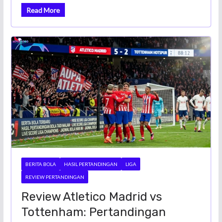
Read More
BERITA BOLA
HASIL PERTANDINGAN
LIGA
REVIEW PERTANDINGAN
Review Atletico Madrid vs
Tottenham: Pertandingan