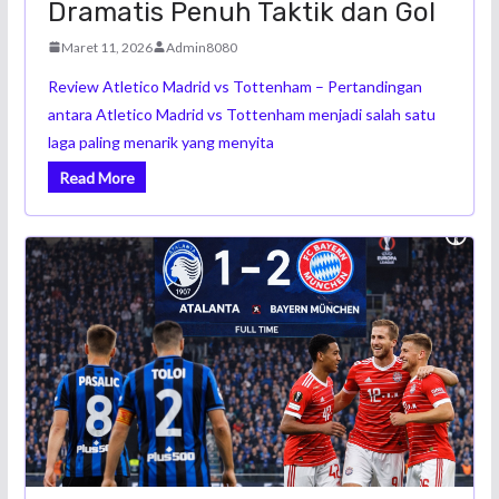
Dramatis Penuh Taktik dan Gol
Maret 11, 2026
Admin8080
Review Atletico Madrid vs Tottenham – Pertandingan
antara Atletico Madrid vs Tottenham menjadi salah satu
laga paling menarik yang menyita
Read More