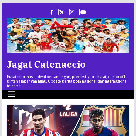
Skip
to
content
Jagat Catenaccio
Pusat informasi jadwal pertandingan, prediksi skor akurat, dan profil
bintang lapangan hijau. Update berita bola nasional dan internasional
tercepat.