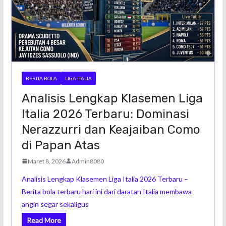
BERITA BOLA
LIGA ITALIA
Analisis Lengkap Klasemen Liga
Italia 2026 Terbaru: Dominasi
Nerazzurri dan Keajaiban Como
di Papan Atas
Maret 8, 2026
Admin8080
Analisis Lengkap Klasemen Liga Italia 2026 Terbaru –
Berita bola terbaru hari ini dari daratan Italia membawa
angin segar sekaligus
Read More