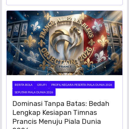
BERITA BOLA
GRUP I
PROFIL NEGARA PESERTA PIALA DUNIA 2026
SEPUTAR PIALA DUNIA 2026
Dominasi Tanpa Batas: Bedah
Lengkap Kesiapan Timnas
Prancis Menuju Piala Dunia