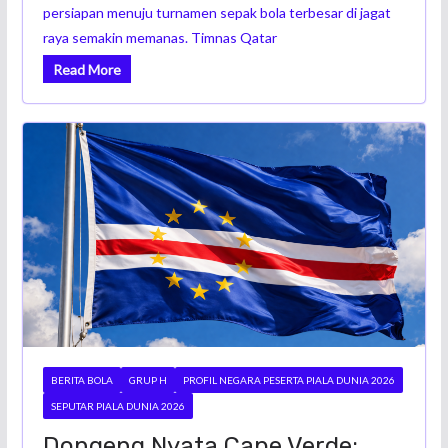
persiapan menuju turnamen sepak bola terbesar di jagat
raya semakin memanas. Timnas Qatar
Read More
BERITA BOLA
GRUP H
PROFIL NEGARA PESERTA PIALA DUNIA 2026
SEPUTAR PIALA DUNIA 2026
Dongeng Nyata Cape Verde: