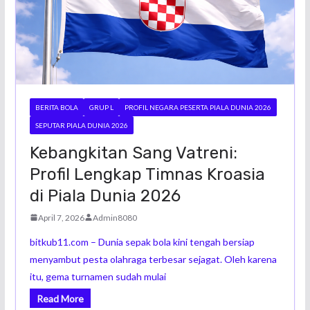
BERITA BOLA
GRUP L
PROFIL NEGARA PESERTA PIALA DUNIA 2026
SEPUTAR PIALA DUNIA 2026
Kebangkitan Sang Vatreni:
Profil Lengkap Timnas Kroasia
di Piala Dunia 2026
April 7, 2026
Admin8080
bitkub11.com – Dunia sepak bola kini tengah bersiap
menyambut pesta olahraga terbesar sejagat. Oleh karena
itu, gema turnamen sudah mulai
Read More