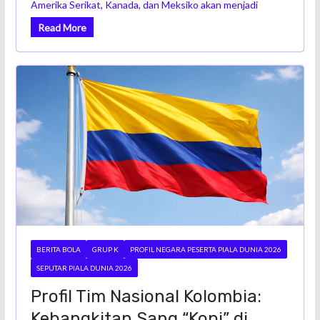
Amerika Serikat, Kanada, dan Meksiko akan menjadi
Read More
BERITA BOLA
GRUP K
PROFIL NEGARA PESERTA PIALA DUNIA 2026
SEPUTAR PIALA DUNIA 2026
Profil Tim Nasional Kolombia:
Kebangkitan Sang “Kopi” di