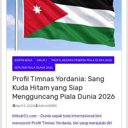
BERITA BOLA
GRUP J
PROFIL NEGARA PESERTA PIALA DUNIA 2026
SEPUTAR PIALA DUNIA 2026
Profil Timnas Yordania: Sang
Kuda Hitam yang Siap
Mengguncang Piala Dunia 2026
April 3, 2026
Admin8080
bitkub11.com – Dunia sepak bola internasional kini
menyoroti Profil Timnas Yordania, tim yang menjuluki diri