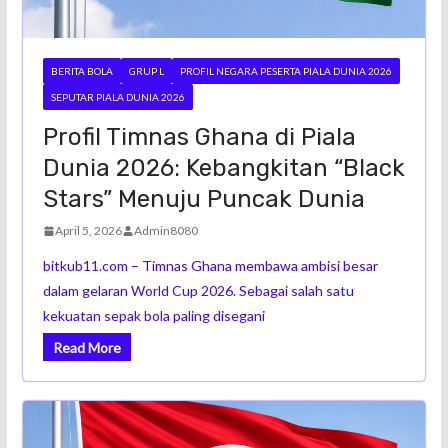
BERITA BOLA
GRUP L
PROFIL NEGARA PESERTA PIALA DUNIA 2026
SEPUTAR PIALA DUNIA 2026
Profil Timnas Ghana di Piala
Dunia 2026: Kebangkitan “Black
Stars” Menuju Puncak Dunia
April 5, 2026
Admin8080
bitkub11.com – Timnas Ghana membawa ambisi besar
dalam gelaran World Cup 2026. Sebagai salah satu
kekuatan sepak bola paling disegani
Read More