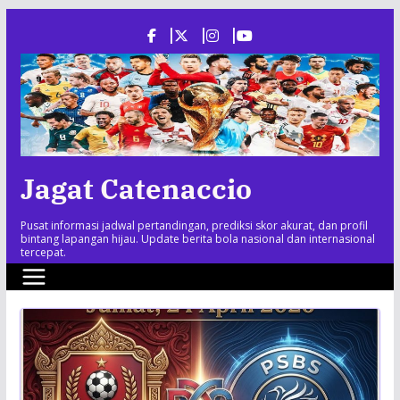
Skip
to
content
Jagat Catenaccio
Pusat informasi jadwal pertandingan, prediksi skor akurat, dan profil
bintang lapangan hijau. Update berita bola nasional dan internasional
tercepat.