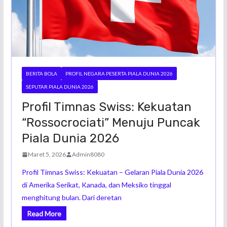
BERITA BOLA
PROFIL NEGARA PESERTA PIALA DUNIA 2026
SEPUTAR PIALA DUNIA 2026
Profil Timnas Swiss: Kekuatan
“Rossocrociati” Menuju Puncak
Piala Dunia 2026
Maret 5, 2026
Admin8080
Profil Timnas Swiss: Kekuatan – Gelaran Piala Dunia 2026
di Amerika Serikat, Kanada, dan Meksiko tinggal
menghitung bulan. Dari deretan
Read More