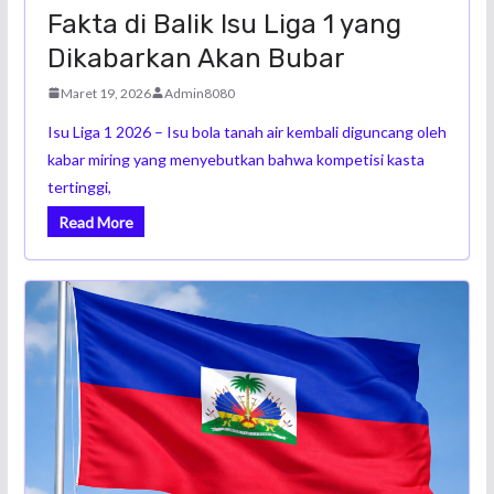
Fakta di Balik Isu Liga 1 yang
Dikabarkan Akan Bubar
Maret 19, 2026
Admin8080
Isu Liga 1 2026 – Isu bola tanah air kembali diguncang oleh
kabar miring yang menyebutkan bahwa kompetisi kasta
tertinggi,
Read More