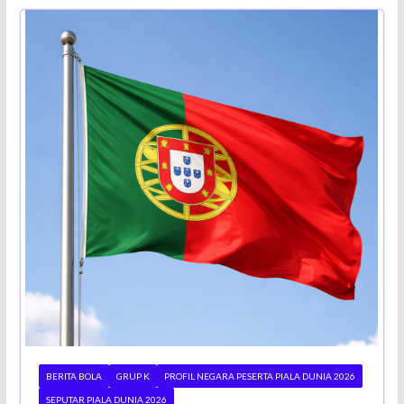
BERITA BOLA
GRUP K
PROFIL NEGARA PESERTA PIALA DUNIA 2026
SEPUTAR PIALA DUNIA 2026