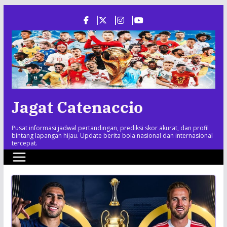
Skip
to
content
Jagat Catenaccio
Pusat informasi jadwal pertandingan, prediksi skor akurat, dan profil
bintang lapangan hijau. Update berita bola nasional dan internasional
tercepat.