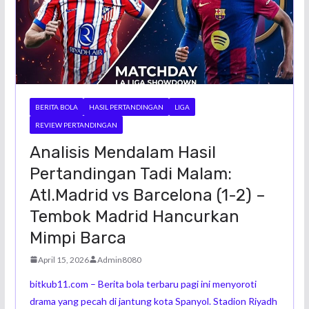
BERITA BOLA
HASIL PERTANDINGAN
LIGA
REVIEW PERTANDINGAN
Analisis Mendalam Hasil
Pertandingan Tadi Malam:
Atl.Madrid vs Barcelona (1-2) –
Tembok Madrid Hancurkan
Mimpi Barca
April 15, 2026
Admin8080
bitkub11.com – Berita bola terbaru pagi ini menyoroti
drama yang pecah di jantung kota Spanyol. Stadion Riyadh