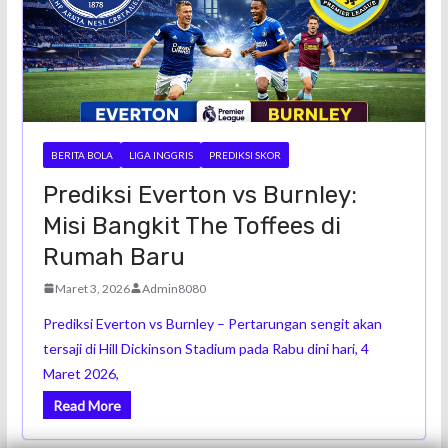
BERITA BOLA
LIGA INGGRIS
PREDIKSI SKOR
Prediksi Everton vs Burnley:
Misi Bangkit The Toffees di
Rumah Baru
Maret 3, 2026
Admin8080
Prediksi Everton vs Burnley – Pertarungan sengit akan
tersaji di Hill Dickinson Stadium pada Rabu dini hari, 4
Maret 2026,
Read More