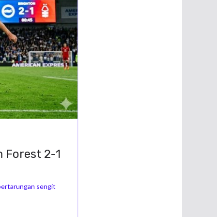
 Forest 2-1
pertarungan sengit