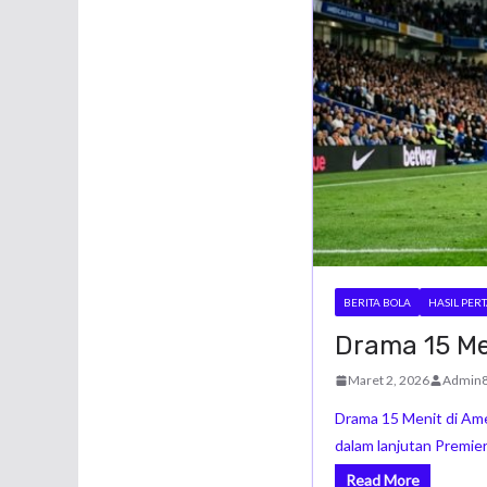
BERITA BOLA
HASIL PER
Drama 15 Me
Maret 2, 2026
Admin
Drama 15 Menit di Am
dalam lanjutan Premie
Read More