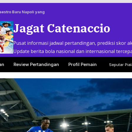
aestro Baru Napoli yang
Jagat Catenaccio
 Transfer 2026: Mengapa Rafael
 Menjadi Magnet Utama?
unich: Duel Klasik di Semifinal Liga
Pusat informasi jadwal pertandingan, prediksi skor ak
entford 28 April: Duel Sengit Babak
Update berita bola nasional dan internasional tercepa
entus: Duel Klasik Perebutan Zona
an
Review Pertandingan
Profil Pemain
Seputar Pia
iro