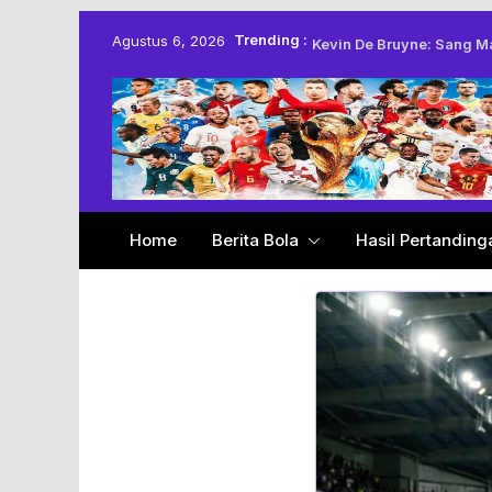
Skip
Trending :
Agustus 6, 2026
Kevin De Bruyne: Sang M
to
Mengguncang Serie A
content
Analisis Strategis Bursa
Leao dan Alisson Becker
Prediksi PSG vs Bayern M
Champions 2026
Analisis Man United vs Br
34 Liga Primer
Prediksi AC Milan vs Juv
Home
Berita Bola
Hasil Pertanding
Liga Champions di San S