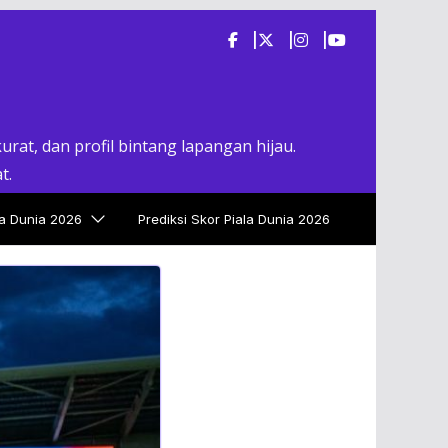
urat, dan profil bintang lapangan hijau.
t.
la Dunia 2026
Prediksi Skor Piala Dunia 2026