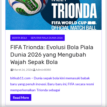
BERITA BOLA
SEPUTAR PIALA DUNIA 2026
FIFA Trionda: Evolusi Bola Piala
Dunia 2026 yang Mengubah
Wajah Sepak Bola
Maret 26, 2026
Admin8080
bitkub11.com – Dunia sepak bola kini memasuki babak
baru yang penuh inovasi. Baru-baru ini, FIFA secara resmi
memperkenalkan Trionda sebagai
Read More