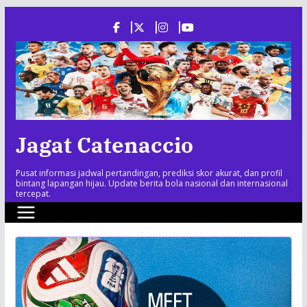
Skip
to
content
Jagat Catenaccio
Pusat informasi jadwal pertandingan, prediksi skor akurat, dan profil
bintang lapangan hijau. Update berita bola nasional dan internasional
tercepat.