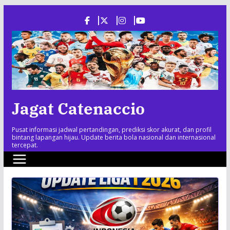
Skip
to
content
Jagat Catenaccio
Pusat informasi jadwal pertandingan, prediksi skor akurat, dan profil
bintang lapangan hijau. Update berita bola nasional dan internasional
tercepat.