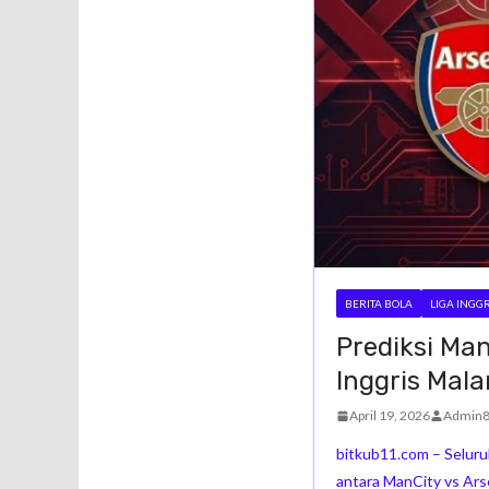
BERITA BOLA
LIGA INGGR
Prediksi Ma
Inggris Mala
April 19, 2026
Admin
bitkub11.com – Seluruh
antara ManCity vs Ars