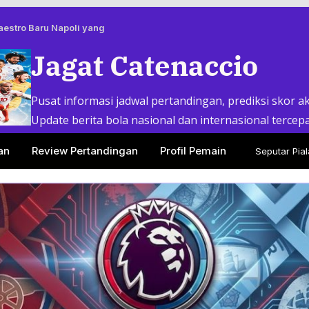
aestro Baru Napoli yang
Jagat Catenaccio
 Transfer 2026: Mengapa Rafael
 Menjadi Magnet Utama?
unich: Duel Klasik di Semifinal Liga
Pusat informasi jadwal pertandingan, prediksi skor ak
entford 28 April: Duel Sengit Babak
Update berita bola nasional dan internasional tercepa
entus: Duel Klasik Perebutan Zona
an
Review Pertandingan
Profil Pemain
Seputar Pia
iro