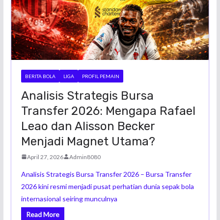
BERITA BOLA
LIGA
PROFIL PEMAIN
Analisis Strategis Bursa
Transfer 2026: Mengapa Rafael
Leao dan Alisson Becker
Menjadi Magnet Utama?
April 27, 2026
Admin8080
Analisis Strategis Bursa Transfer 2026 – Bursa Transfer
2026 kini resmi menjadi pusat perhatian dunia sepak bola
internasional seiring munculnya
Read More